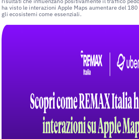
risultati che influenzano positivamente il traffico p
ha visto le interazioni Apple Maps aumentare del 180
gli ecosistemi come essenziali.