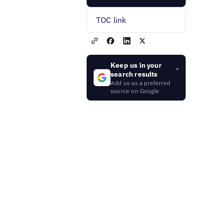
TOC link
Keep us in your
search results
Add us as a preferred
source on Google