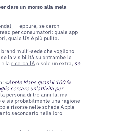
per dare un morso alla mela
—
endali
— eppure, se cerchi
hread per consumatori: quale app
ri, quale UX è più pulita.
er brand multi-sede che vogliono
se la visibilità su entrambe le
 e la
ricerca IA
o solo un extra,
se
a: «
Apple Maps quasi il 100 %
lio cercare un’attività per
ola persona di tre anni fa, ma
e e sia probabilmente una ragione
po e risorse nelle
schede Apple
ento secondario nella loro