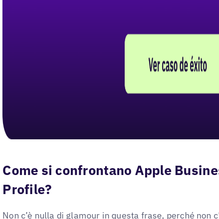
Come si confrontano Apple Busine
Profile?
Non c’è nulla di glamour in questa frase, perché non c