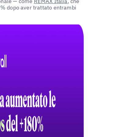
edonale — come
REMAX Italia
, che
 % dopo aver trattato entrambi