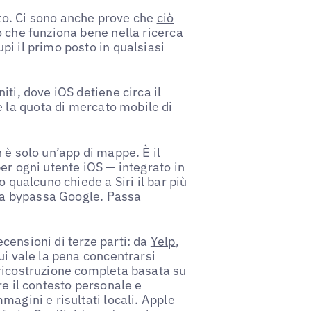
o. Ci sono anche prove che
ciò
ò che funziona bene nella ricerca
i il primo posto in qualsiasi
ti, dove iOS detiene circa il
e
la quota di mercato mobile di
 è solo un’app di mappe. È il
er ogni utente iOS — integrato in
o qualcuno chiede a Siri il bar più
sta bypassa Google. Passa
censioni di terze parti: da
Yelp
,
ui vale la pena concentrarsi
 ricostruzione completa basata su
re il contesto personale e
magini e risultati locali. Apple