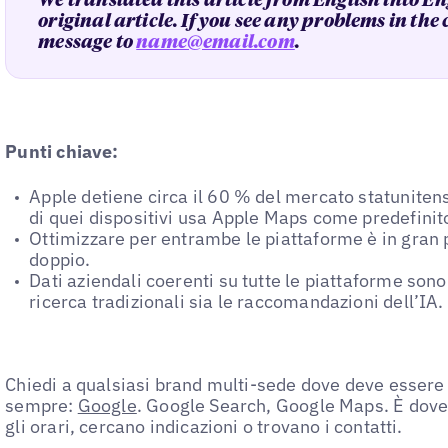
We translated this article from English into En
original article. If you see any problems in the
message to
name@email.com
.
Punti chiave:
Apple detiene circa il 60 % del mercato statunite
di quei dispositivi usa Apple Maps come predefinit
Ottimizzare per entrambe le piattaforme è in gran p
doppio.
Dati aziendali coerenti su tutte le piattaforme sono
ricerca tradizionali sia le raccomandazioni dell’IA.
Chiedi a qualsiasi brand multi-sede dove deve essere 
sempre:
Google
. Google Search, Google Maps. È dove 
gli orari, cercano indicazioni o trovano i contatti.