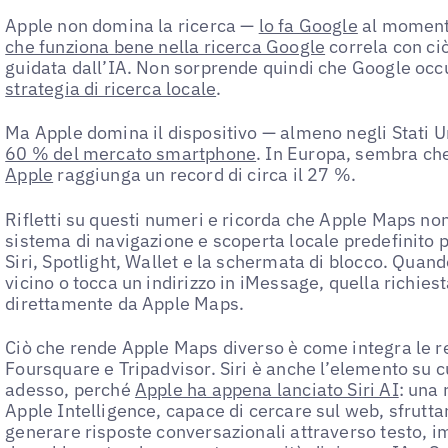
Apple non domina la ricerca —
lo fa Google
al moment
che funziona bene nella ricerca Google
correla con ci
guidata dall’IA. Non sorprende quindi che Google occup
strategia di ricerca locale
.
Ma Apple domina il dispositivo — almeno negli Stati Uni
60 % del mercato smartphone
. In Europa, sembra ch
Apple
raggiunga un record di circa il 27 %.
Rifletti su questi numeri e ricorda che Apple Maps non
sistema di navigazione e scoperta locale predefinito p
Siri, Spotlight, Wallet e la schermata di blocco. Quand
vicino o tocca un indirizzo in iMessage, quella richie
direttamente da Apple Maps.
Ciò che rende Apple Maps diverso è come integra le re
Foursquare e Tripadvisor. Siri è anche l’elemento su c
adesso, perché
Apple ha appena lanciato Siri AI
: una
Apple Intelligence, capace di cercare sul web, sfrutta
generare risposte conversazionali attraverso testo, im