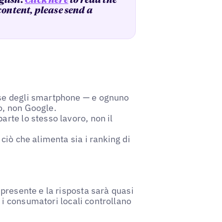
glish.
Click here
to read the
 content, please send a
nse degli smartphone — e ognuno
o, non Google.
arte lo stesso lavoro, non il
 ciò che alimenta sia i ranking di
presente e la risposta sarà quasi
i consumatori locali controllano