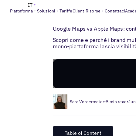
IT
Piattaforma
Soluzioni
Tariffe
Clienti
Risorse
Contattaci
Acad
>
Blogs
Ottimizzazione delle schede local
Google Maps vs Apple Maps: conta
Scopri come e perché i brand mul
mono-piattaforma lascia visibilità
Sara Vordermeier
•
5 min read
•
Jun
Table of Content