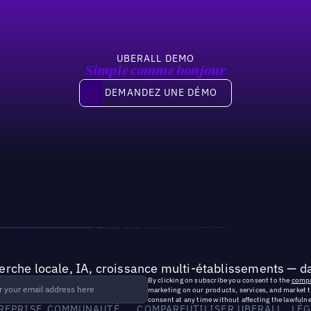
UBERALL DEMO
Simple comme bonjour
Demandez une démo
DEMANDEZ UNE DÉMO
rche locale, IA, croissance multi-établissements — da
By clicking on subscribe you consent to the
compa
marketing on our products, services, and market 
consent at any time without affecting the lawfulne
TREPRISE
COMMUNAUTÉ
COMPARE
UTILISER UBERALL
LÉG