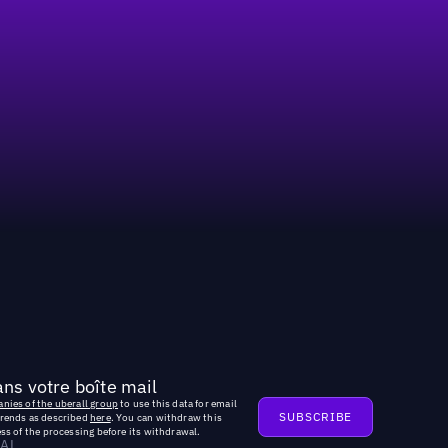
ns votre boîte mail
nies of the uberall group
to use this data for email
trends as described
here
. You can withdraw this
ss of the processing before its withdrawal.
AL