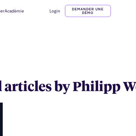
DEMANDER UNE
ter
Acadèmie
Login
Philipp Wolf
DÉMO
l articles by Philipp W