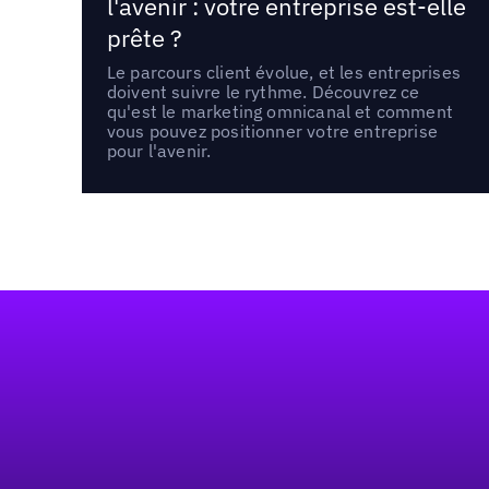
l'avenir : votre entreprise est-elle
prête ?
Le parcours client évolue, et les entreprises
doivent suivre le rythme. Découvrez ce
qu'est le marketing omnicanal et comment
vous pouvez positionner votre entreprise
pour l'avenir.
Pied de page