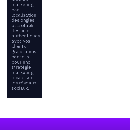
marketing
par
localisation
des ongles
et à établir
des liens
authentiques
avec vos
clients
grâce à nos
conseils
pour une
stratégie
marketing
locale sur
les réseaux
sociaux.
Pied de page