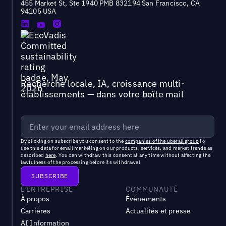
455 Market St, Ste 1940 PMB 832194 San Francisco, CA
94105 USA
Recherche locale, IA, croissance multi-
établissements — dans votre boîte mail
By clicking on subscribe you consent to the
companies of the uberall group
to
use this data for email marketing on our products, services, and market trends as
described
here
. You can withdraw this consent at any time without affecting the
lawfulness of the processing before its withdrawal.
L'ENTREPRISE
COMMUNAUTÉ
À propos
Évènements
Carrières
Actualités et presse
AI Information