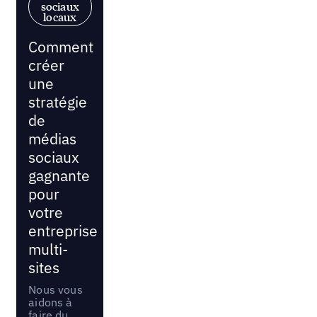
sociaux
locaux
Comment
créer
une
stratégie
de
médias
sociaux
gagnante
pour
votre
entreprise
multi-
sites
Nous vous
aidons à
faire du