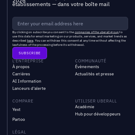
établissements — dans votre boîte mail
By clicking on subscribe you consent to the
companies of the uberall group
to
use this data for email marketing on our products, services, and market trends as
described
here
. You can withdraw this consent at any time without affecting the
lawfulness of the processing before its withdrawal.
L'ENTREPRISE
COMMUNAUTÉ
À propos
Évènements
Carrières
Actualités et presse
AI Information
Lanceurs d'alerte
COMPARE
UTILISER UBERALL
Académie
Yext
Hub pour développeurs
Partoo
LÉGAL