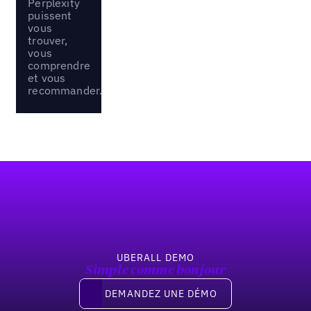
Perplexity
puissent
vous
trouver,
vous
comprendre
et vous
recommander.
Pied de page
UBERALL DEMO
Simple comme bonjour
Demandez une démo
DEMANDEZ UNE DÉMO