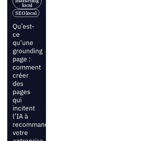
marketing
local
SEO local
Qu’est-
ce
qu’une
grounding
page :
comment
créer
des
pages
qui
incitent
l’IA à
recommander
votre
entreprise