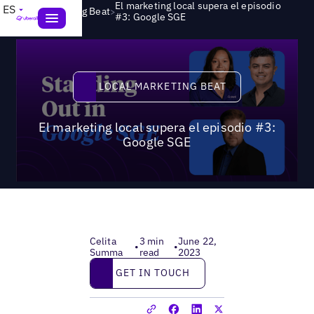
El marketing local supera el episodio
ES
>
Local Marketing Beat
#3: Google SGE
Local Marketing Beat
LOCAL MARKETING BEAT
El marketing local supera el episodio #3:
Google SGE
Celita
3 min
June 22,
•
•
Summa
read
2023
Get in touch
GET IN TOUCH