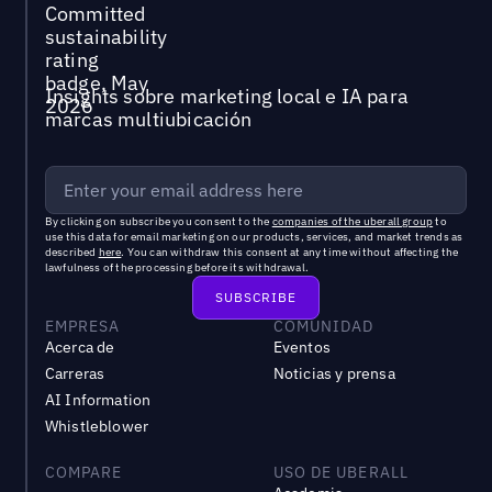
Insights sobre marketing local e IA para
marcas multiubicación
By clicking on subscribe you consent to the
companies of the uberall group
to
use this data for email marketing on our products, services, and market trends as
described
here
. You can withdraw this consent at any time without affecting the
lawfulness of the processing before its withdrawal.
EMPRESA
COMUNIDAD
Acerca de
Eventos
Carreras
Noticias y prensa
AI Information
Whistleblower
COMPARE
USO DE UBERALL