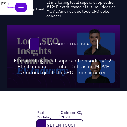
El marketing local supera el episodio
ES
#12: Electrificando el futuro: ideas de
>
Local Marketing Beat
MOVE America que todo CPO debe
conocer
Local Marketing Beat
LOCAL MARKETING BEAT
El marketing local supera el episodio #12:
Electrificando el futuro: ideas de MOVE
America que todo CPO debe conocer
Paul
October 30,
•
Modaley
2024
Get in touch
GET IN TOUCH