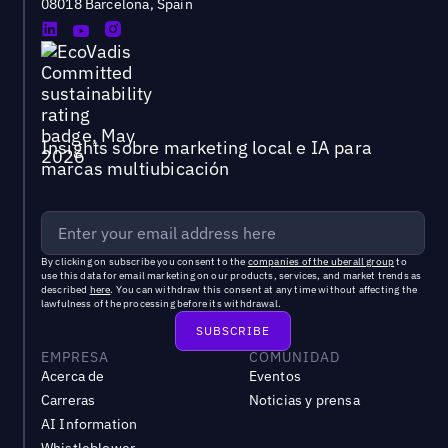
08018 Barcelona, Spain
Insights sobre marketing local e IA para
marcas multiubicación
By clicking on subscribe you consent to the
companies of the uberall group
to
use this data for email marketing on our products, services, and market trends as
described
here
. You can withdraw this consent at any time without affecting the
lawfulness of the processing before its withdrawal.
EMPRESA
COMUNIDAD
Acerca de
Eventos
Carreras
Noticias y prensa
AI Information
Whistleblower