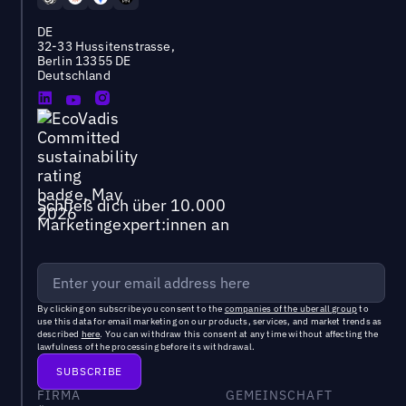
DE
32-33 Hussitenstrasse,
Berlin 13355 DE
Deutschland
Schließ dich über 10.000
Marketingexpert:innen an
By clicking on subscribe you consent to the
companies of the uberall group
to
use this data for email marketing on our products, services, and market trends as
described
here
. You can withdraw this consent at any time without affecting the
lawfulness of the processing before its withdrawal.
FIRMA
GEMEINSCHAFT