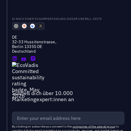
KI NACH EINER ZUSAMMENFASSUNG DIESER UBERALL-SEITE
DE
32-33 Hussitenstrasse,
Berlin 13355 DE
Deutschland
Schließ dich über 10.000
Marketingexpert:innen an
By clicking on subscribe you consent to the
companies of the uberall group
to
use this data for email marketing on our products, services, and market trends as