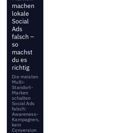
machen
lokale
Social
Ads
falsch –
so
machst
du es
richtig
Die meisten
Multi-
Standort-
Marken
schalten
Social Ads
falsch:
Awareness-
Kampagnen,
kein
Conversion