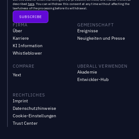
described
here
. You can withdraw this consent at any time without affecting the
lawfulness of the processing before its withdrawal.
FIRMA
GEMEINSCHAFT
Über
Ereignisse
Karriere
Neuigkeiten und Presse
KI Information
Whistleblower
COMPARE
UBERALL VERWENDEN
Akademie
Yext
Entwickler-Hub
RECHTLICHES
Imprint
Datenschutzhinweise
Cookie-Einstellungen
Trust Center