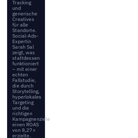
Tracking
und
generische
Creatives
für alle
Standorte.
Social-Ads-
Expertin
Sarah Sal
zeigt, was
stattdessen
funktioniert
– mit einer
echten
Fallstudie,
die durch
Storytelling,
hyperlokales
Targeting
und die
richtigen
Kampagnenziele
einen ROAS
von 8,27×
erzielte.