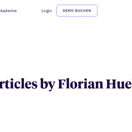
Akademie
Login
DEMO BUCHEN
Florian Huebner
articles by Florian Hu