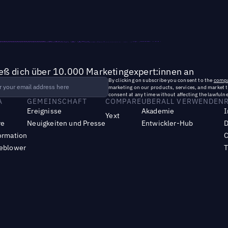
ieß dich über 10.000 Marketingexpert:innen an
By clicking on subscribe you consent to the
compa
marketing on our products, services, and market 
consent at any time without affecting the lawfulne
A
GEMEINSCHAFT
COMPARE
UBERALL VERWENDEN
Ereignisse
Akademie
I
Yext
re
Neuigkeiten und Presse
Entwickler-Hub
D
ormation
C
leblower
T