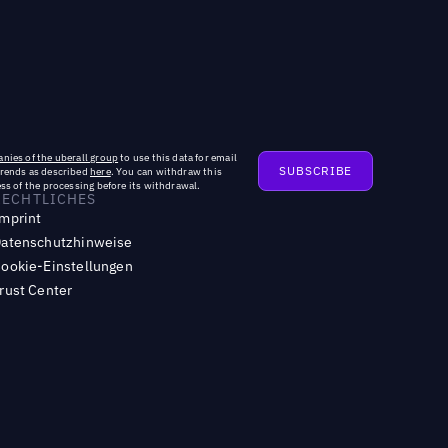
nies of the uberall group
to use this data for email
trends as described
here
. You can withdraw this
ss of the processing before its withdrawal.
RECHTLICHES
mprint
atenschutzhinweise
ookie-Einstellungen
rust Center