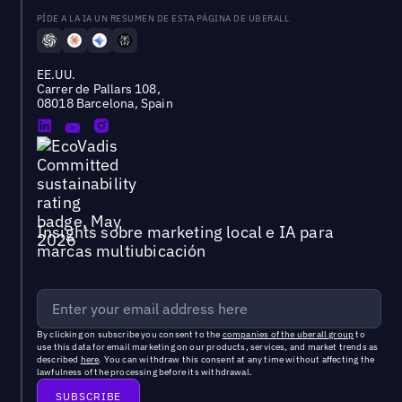
PÍDE A LA IA UN RESUMEN DE ESTA PÁGINA DE UBERALL
EE.UU.
Carrer de Pallars 108,
08018 Barcelona, Spain
Insights sobre marketing local e IA para
marcas multiubicación
By clicking on subscribe you consent to the
companies of the uberall group
to
use this data for email marketing on our products, services, and market trends as
described
here
. You can withdraw this consent at any time without affecting the
lawfulness of the processing before its withdrawal.