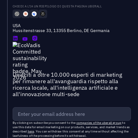
CHIEDI A L'IA UN RIEPILOGO DI QUESTA PAGINA UBERALL
USA
Hussitenstrasse 33, 13355 Berlino, DE Germania
Unisciti a oltre 10.000 esperti di marketing
per rimanere all'avanguardia rispetto alla
ricerca locale, all'intelligenza artificiale e
all'innovazione multi-sede
By clicking on subscribe you consent to the
companies of the uberall group
to
use this data for email marketing on our products, services, and market trends as
described
here
. You can withdraw this consent at any time without affecting the
lawfulness of the processing before its withdrawal.