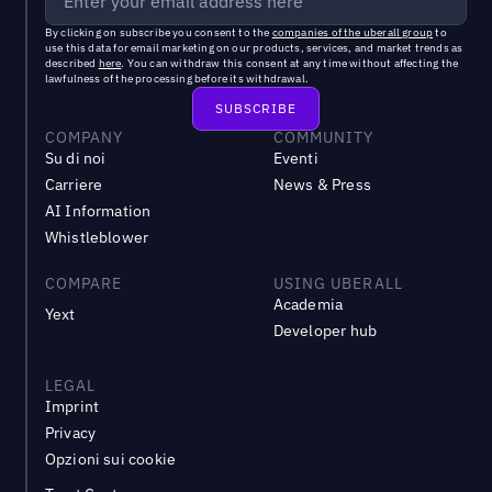
By clicking on subscribe you consent to the
companies of the uberall group
to
use this data for email marketing on our products, services, and market trends as
described
here
. You can withdraw this consent at any time without affecting the
lawfulness of the processing before its withdrawal.
COMPANY
COMMUNITY
Su di noi
Eventi
Carriere
News & Press
AI Information
Whistleblower
COMPARE
USING UBERALL
Academia
Yext
Developer hub
LEGAL
Imprint
Privacy
Opzioni sui cookie