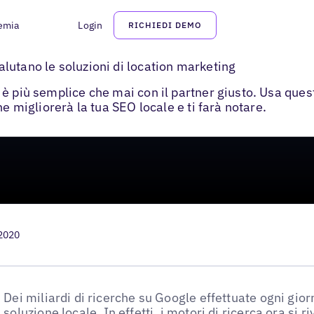
emia
Login
RICHIEDI DEMO
gliere una soluzione di location marketing
lutano le soluzioni di location marketing
 è più semplice che mai con il partner giusto. Usa que
he migliorerà la tua SEO locale e ti farà notare.
 2020
Dei miliardi di ricerche su Google effettuate ogni gio
soluzione locale
. In effetti, i motori di ricerca ora s