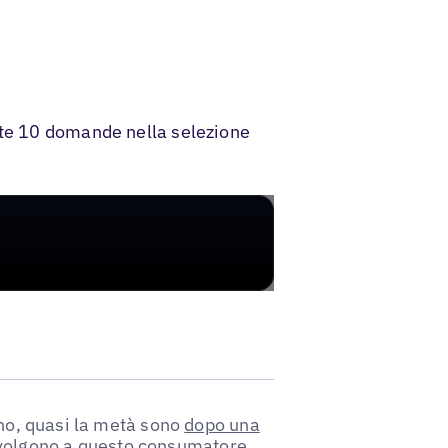
ste 10 domande nella selezione
rno, quasi la metà sono
dopo una
i rivolgono a questo consumatore,