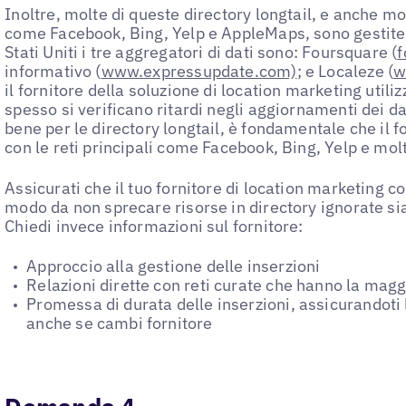
Inoltre, molte di queste directory longtail, e anche mol
come Facebook, Bing, Yelp e AppleMaps, sono gestite t
Stati Uniti i tre aggregatori di dati sono: Foursquare (
f
informativo (
www.expressupdate.com)
; e Localeze (
w
il fornitore della soluzione di location marketing utili
spesso si verificano ritardi negli aggiornamenti dei 
bene per le directory longtail, è fondamentale che il fo
con le reti principali come Facebook, Bing, Yelp e molt
Assicurati che il tuo fornitore di location marketing 
modo da non sprecare risorse in directory ignorate sia
Chiedi invece informazioni sul fornitore:
Approccio alla gestione delle inserzioni
Relazioni dirette con reti curate che hanno la mag
Promessa di durata delle inserzioni, assicurandoti l
anche se cambi fornitore