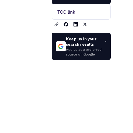
TOC link
Keep us in your
search results
Add us as a preferred
source on Google