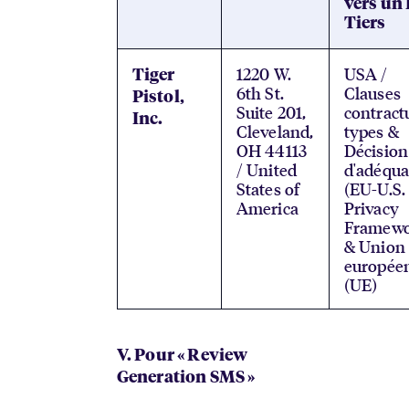
vers un
Tiers
1220 W.
USA /
Tiger
6th St.
Clauses
Pistol,
Suite 201,
contract
Inc.
Cleveland,
types &
OH 44113
Décision
/ United
d'adéqua
States of
(EU-U.S.
America
Privacy
Framewo
& Union
europée
(UE)
V. Pour « Review
Generation SMS »