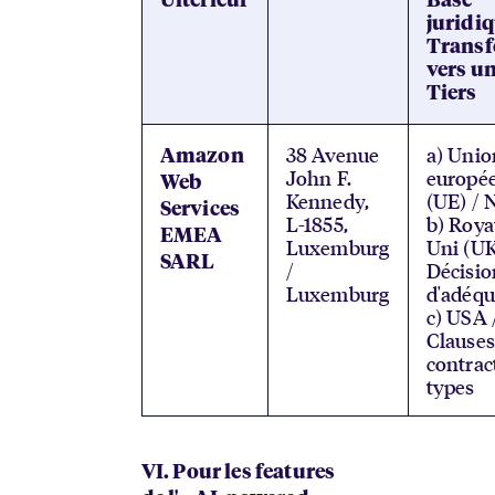
Ultérieur
Base
juridi
Transf
vers u
Tiers
38 Avenue
a) Unio
Amazon
John F.
europé
Web
Kennedy,
(UE) / 
Services
L-1855,
b) Roy
EMEA
Luxemburg
Uni (UK
SARL
/
Décisio
Luxemburg
d'adéqu
c) USA 
Clauses
contrac
types
VI. Pour les features