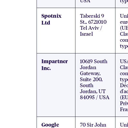
USA
typ
Taberski 9
Un
Spotnix
St., 6721010
eu
Ltd
Tel Aviv /
(UE
Israel
Cla
con
typ
10619 South
US
Impartner
Jordan
Cla
Inc.
Gateway,
con
Suite 200,
typ
South
Déc
Jordan, UT
d'a
84095 / USA
(EU
Pri
Fr
70 Sir John
Un
Google