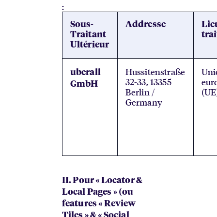
:
Sous-
Addresse
Lie
Traitant
tra
Ultérieur
Hussitenstraße
Uni
uberall
32-33, 13355
eur
GmbH
Berlin /
(UE
Germany
II. Pour « Locator &
Local Pages » (ou
features « Review
Tiles » & « Social