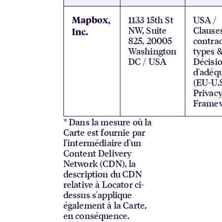
1133 15th St
USA /
Mapbox,
NW, Suite
Clause
Inc.
825, 20005
contrac
Washington
types 
DC / USA
Décisi
d'adéq
(EU-U.
Privac
Framew
* Dans la mesure où la
Carte est fournie par
l'intermédiaire d'un
Content Delivery
Network (CDN), la
description du CDN
relative à Locator ci-
dessus s'applique
également à la Carte,
en conséquence.