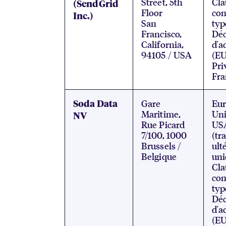
Street, 5th
Cla
(SendGrid
Floor
con
Inc.)
San
typ
Francisco,
Déc
California,
d'a
94105 / USA
(EU
Pri
Fr
Gare
Eu
Soda Data
Maritime,
Uni
NV
Rue Picard
US
7/100, 1000
(tr
Brussels /
ult
Belgique
uni
Cla
con
typ
Déc
d'a
(EU