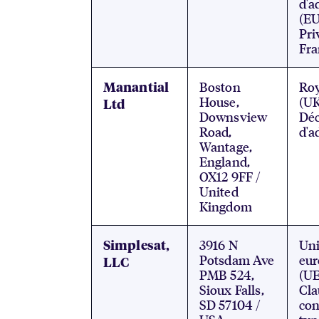
d'a
(EU
Pri
Fr
Boston
Ro
Manantial
House,
(UK
Ltd
Downsview
Déc
Road,
d'a
Wantage,
England,
OX12 9FF /
United
Kingdom
3916 N
Un
Simplesat,
Potsdam Ave
eu
LLC
PMB 524,
(UE
Sioux Falls,
Cla
SD 57104 /
con