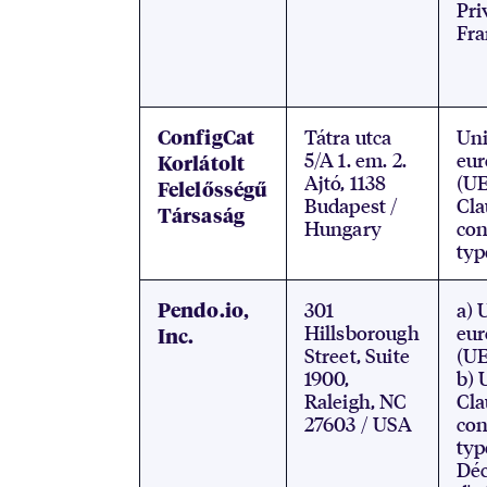
Pri
Fr
Tátra utca
Un
ConfigCat
5/A 1. em. 2.
eu
Korlátolt
Ajtó, 1138
(UE
Felelősségű
Budapest /
Cla
Társaság
Hungary
con
typ
301
a) 
Pendo.io,
Hillsborough
eu
Inc.
Street, Suite
(UE
1900,
b) 
Raleigh, NC
Cla
27603 / USA
con
typ
Déc