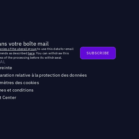
ns votre boîte mail
nies of the uberall group
to use this data for email
trends as described
here
. You can withdraw this
ss of the processing before its withdrawal.
AL
reinte
aration relative à la protection des données
mètres des cookies
es et conditions
t Center