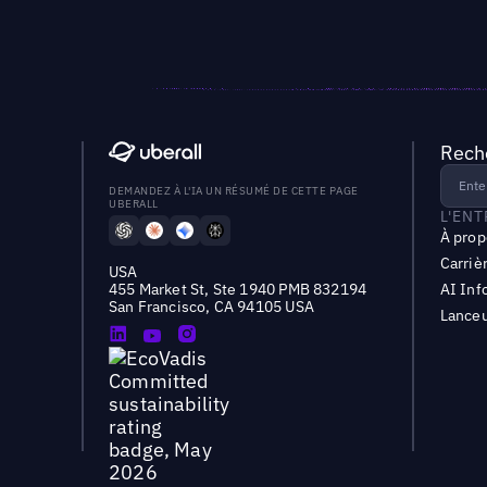
Reche
DEMANDEZ À L'IA UN RÉSUMÉ DE CETTE PAGE
UBERALL
L'EN
À prop
Carriè
USA
455 Market St, Ste 1940 PMB 832194
AI Inf
San Francisco, CA 94105 USA
Lanceu