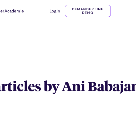
DEMANDER UNE
ter
Acadèmie
Login
Ani Babajanyan
DÉMO
articles by Ani Babaj