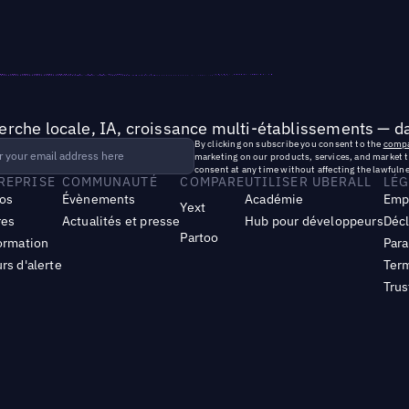
rche locale, IA, croissance multi-établissements — da
By clicking on subscribe you consent to the
compa
marketing on our products, services, and market 
consent at any time without affecting the lawfulne
TREPRISE
COMMUNAUTÉ
COMPARE
UTILISER UBERALL
LÉG
os
Évènements
Académie
Emp
Yext
res
Actualités et presse
Hub pour développeurs
Décl
Partoo
ormation
Para
rs d'alerte
Term
Trus