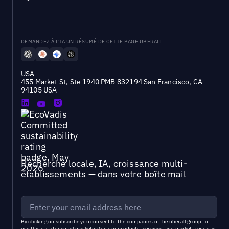
DEMANDEZ À L'IA UN RÉSUMÉ DE CETTE PAGE UBERALL
USA
455 Market St, Ste 1940 PMB 832194 San Francisco, CA
94105 USA
Recherche locale, IA, croissance multi-
établissements — dans votre boîte mail
By clicking on subscribe you consent to the
companies of the uberall group
to
use this data for email marketing on our products, services, and market trends as