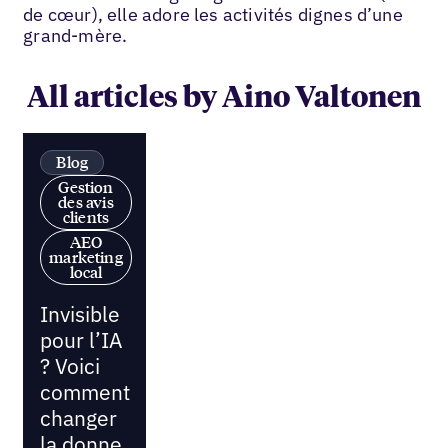
de cœur), elle adore les activités dignes d’une
grand-mère.
All articles by Aino Valtonen
Blog
Gestion
des avis
clients
AEO
marketing
local
Invisible
pour l’IA
? Voici
comment
changer
la donne