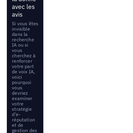
avec les
avis
Si vous êtes
invisible
dans la
recherche
IA ou si
vous
cherchez à
renforcer
votre part
de voix IA,
voici
pourquoi
vous
devriez
examiner
votre
stratégie
d’e-
réputation
et de
gestion des