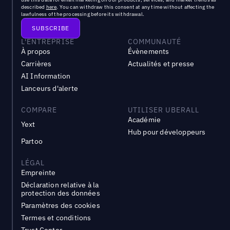
described
here
. You can withdraw this consent at any time without affecting the
lawfulness of the processing before its withdrawal.
L'ENTREPRISE
COMMUNAUTÉ
À propos
Évènements
Carrières
Actualités et presse
AI Information
Lanceurs d'alerte
COMPARE
UTILISER UBERALL
Académie
Yext
Hub pour développeurs
Partoo
LÉGAL
Empreinte
Déclaration relative à la
protection des données
Paramètres des cookies
Termes et conditions