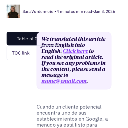
Sara Vordermeier
•
4 minutos min read
•
Jan 8, 2026
Table of Content
We translated this article
from English into
English.
Click here
to
TOC link
read the original article.
If you see any problems in
the content, please send a
message to
name@email.com
.
Cuando un cliente potencial
encuentra uno de sus
establecimientos en Google, a
menudo ya está listo para