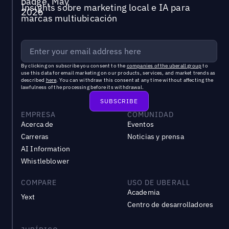
Insights sobre marketing local e IA para
marcas multiubicación
By clicking on subscribe you consent to the
companies of the uberall group
to
use this data for email marketing on our products, services, and market trends as
described
here
. You can withdraw this consent at any time without affecting the
lawfulness of the processing before its withdrawal.
EMPRESA
COMUNIDAD
Acerca de
Eventos
Carreras
Noticias y prensa
AI Information
Whistleblower
COMPARE
USO DE UBERALL
Academia
Yext
Centro de desarrolladores