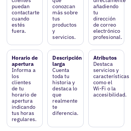
clientes
que
directamente
puedan
conozcan
añadiendo
contactarte
más sobre
tu
cuando
tus
dirección
estés
productos
de correo
fuera.
y
electrónico
servicios.
profesional.
Horario de
Descripción
Atributos
apertura
larga
Destaca
Informa a
Cuenta
servicios y
los
toda tu
características
clientes
historia y
como el
de tu
destaca lo
Wi-Fi o la
horario de
que
accesibilidad.
apertura
realmente
indicando
te
tus horas
diferencia.
regulares.