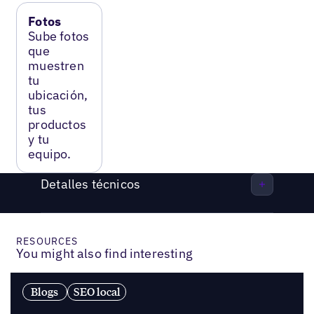
Fotos
Sube fotos
que
muestren
tu
ubicación,
tus
productos
y tu
equipo.
Detalles técnicos
RESOURCES
You might also find interesting
Blogs
SEO local