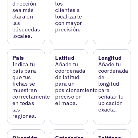
dirección
los
sea más
clientes a
clara en
localizarte
las
con mayor
búsquedas
precisión.
locales.
País
Latitud
Longitud
Indica tu
Añade tu
Añade tu
país para
coordenada
coordenada
que tus
de latitud
de
fichas se
para un
longitud
muestren
posicionamiento
para
correctamente
preciso en
señalar tu
en todas
el mapa.
ubicación
las
exacta.
regiones.
Dirección
Categorías
Teléfono