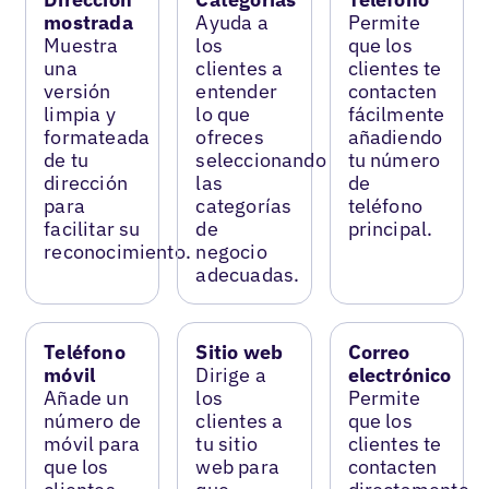
mostrada
Ayuda a
Permite
Muestra
los
que los
una
clientes a
clientes te
versión
entender
contacten
limpia y
lo que
fácilmente
formateada
ofreces
añadiendo
de tu
seleccionando
tu número
dirección
las
de
para
categorías
teléfono
facilitar su
de
principal.
reconocimiento.
negocio
adecuadas.
Teléfono
Sitio web
Correo
móvil
Dirige a
electrónico
Añade un
los
Permite
número de
clientes a
que los
móvil para
tu sitio
clientes te
que los
web para
contacten