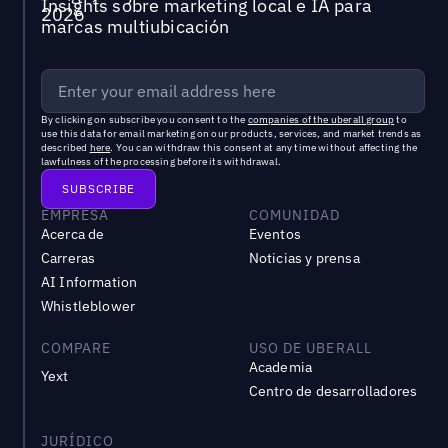
Insights sobre marketing local e IA para
marcas multiubicación
By clicking on subscribe you consent to the
companies of the uberall group
to
use this data for email marketing on our products, services, and market trends as
described
here
. You can withdraw this consent at any time without affecting the
lawfulness of the processing before its withdrawal.
EMPRESA
COMUNIDAD
Acerca de
Eventos
Carreras
Noticias y prensa
AI Information
Whistleblower
COMPARE
USO DE UBERALL
Academia
Yext
Centro de desarrolladores
JURÍDICO