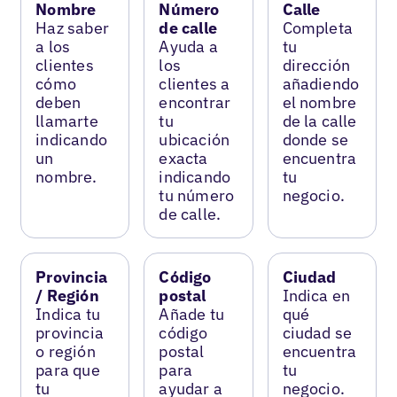
Nombre
Número
Calle
Haz saber
de calle
Completa
a los
Ayuda a
tu
clientes
los
dirección
cómo
clientes a
añadiendo
deben
encontrar
el nombre
llamarte
tu
de la calle
indicando
ubicación
donde se
un
exacta
encuentra
nombre.
indicando
tu
tu número
negocio.
de calle.
Provincia
Código
Ciudad
/ Región
postal
Indica en
Indica tu
Añade tu
qué
provincia
código
ciudad se
o región
postal
encuentra
para que
para
tu
tu
ayudar a
negocio.