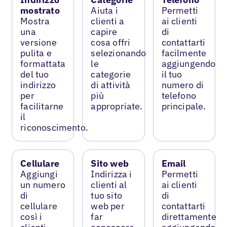
mostrato
Aiuta i
Permetti
Mostra
clienti a
ai clienti
una
capire
di
versione
cosa offri
contattarti
pulita e
selezionando
facilmente
formattata
le
aggiungendo
del tuo
categorie
il tuo
indirizzo
di attività
numero di
per
più
telefono
facilitarne
appropriate.
principale.
il
riconoscimento.
Cellulare
Sito web
Email
Aggiungi
Indirizza i
Permetti
un numero
clienti al
ai clienti
di
tuo sito
di
cellulare
web per
contattarti
così i
far
direttamente