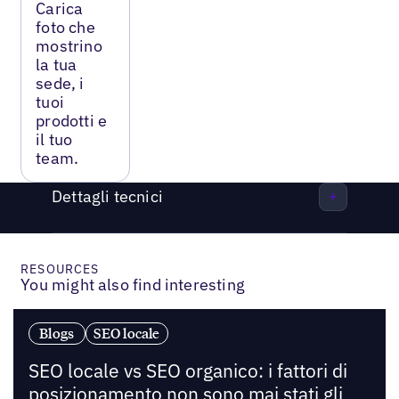
Carica
foto che
mostrino
la tua
sede, i
tuoi
prodotti e
il tuo
team.
Dettagli tecnici
RESOURCES
You might also find interesting
Blogs
SEO locale
SEO locale vs SEO organico: i fattori di
posizionamento non sono mai stati gli