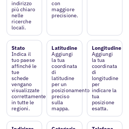
indirizzo
con
più chiaro
maggiore
nelle
precisione.
ricerche
locali.
Stato
Latitudine
Longitudine
Indica il
Aggiungi
Aggiungi
tuo paese
la tua
la tua
affinché le
coordinata
coordinata
tue
di
di
schede
latitudine
longitudine
vengano
per un
per
visualizzate
posizionamento
indicare la
correttamente
preciso
tua
in tutte le
sulla
posizione
regioni.
mappa.
esatta.
Indirizzo
Categorie
Telefono