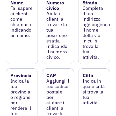
Nome
Numero
Strada
Fai sapere
civico
Completa
ai clienti
Aiuta i
il tuo
come
clienti a
indirizzo
chiamarti
trovare la
aggiungendo
indicando
tua
il nome
un nome.
posizione
della via
esatta
in cui si
indicando
trova la
il numero
tua
civico.
attività.
Provincia
CAP
Cittá
Indica la
Aggiungi il
Indica in
tua
tuo codice
quale città
provincia
postale
si trova la
o regione
per
tua
per
aiutare i
attività.
rendere il
clienti a
tuo
trovarti