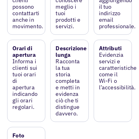
clienti
conoscere
aggiungendo
possono
meglio i
il tuo
contattarti
tuoi
indirizzo
anche in
prodotti e
email
movimento.
servizi.
professionale.
Orari di
Descrizione
Attributi
apertura
lunga
Evidenzia
Informa i
Racconta
servizi e
clienti sui
la tua
caratteristiche
tuoi orari
storia
come il
di
completa
Wi-Fi o
apertura
e metti in
l’accessibilità.
indicando
evidenza
gli orari
ciò che ti
regolari.
distingue
davvero.
Foto