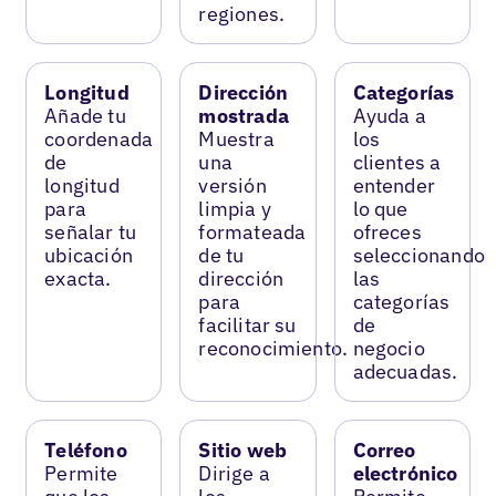
regiones.
Longitud
Dirección
Categorías
Añade tu
mostrada
Ayuda a
coordenada
Muestra
los
de
una
clientes a
longitud
versión
entender
para
limpia y
lo que
señalar tu
formateada
ofreces
ubicación
de tu
seleccionando
exacta.
dirección
las
para
categorías
facilitar su
de
reconocimiento.
negocio
adecuadas.
Teléfono
Sitio web
Correo
Permite
Dirige a
electrónico