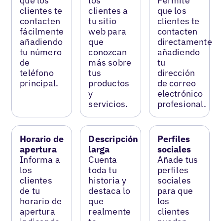
que los
los
Permite
clientes te
clientes a
que los
contacten
tu sitio
clientes te
fácilmente
web para
contacten
añadiendo
que
directamente
tu número
conozcan
añadiendo
de
más sobre
tu
teléfono
tus
dirección
principal.
productos
de correo
y
electrónico
servicios.
profesional.
Horario de
Descripción
Perfiles
apertura
larga
sociales
Informa a
Cuenta
Añade tus
los
toda tu
perfiles
clientes
historia y
sociales
de tu
destaca lo
para que
horario de
que
los
apertura
realmente
clientes