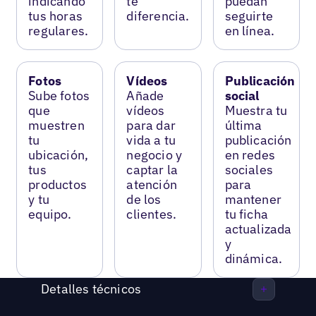
indicando
te
puedan
tus horas
diferencia.
seguirte
regulares.
en línea.
Fotos
Vídeos
Publicación
Sube fotos
Añade
social
que
vídeos
Muestra tu
muestren
para dar
última
tu
vida a tu
publicación
ubicación,
negocio y
en redes
tus
captar la
sociales
productos
atención
para
y tu
de los
mantener
equipo.
clientes.
tu ficha
actualizada
y
dinámica.
Detalles técnicos