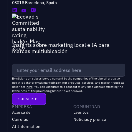
08018 Barcelona, Spain
Insights sobre marketing local e IA para
marcas multiubicación
By clicking on subscribe you consent to the
companies of the uberall group
to
use this data for email marketing on our products, services, and market trends as
described
here
. You can withdraw this consent at any time without affecting the
lawfulness of the processing before its withdrawal.
EMPRESA
COMUNIDAD
Acerca de
Eventos
Carreras
Noticias y prensa
AI Information