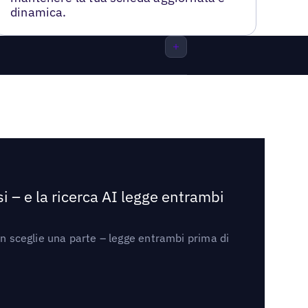
dinamica.
i – e la ricerca AI legge entrambi
on sceglie una parte – legge entrambi prima di