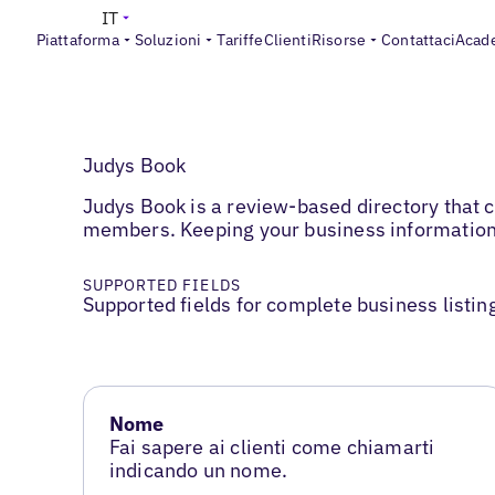
IT
Piattaforma
Soluzioni
Tariffe
Clienti
Risorse
Contattaci
Acad
Judys Book
Judys Book is a review-based directory tha
members. Keeping your business information cu
SUPPORTED FIELDS
Supported fields for complete business listin
Nome
Fai sapere ai clienti come chiamarti
indicando un nome.