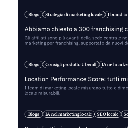
Blogs
Strategia di marketing locale
I brand in
Abbiamo chiesto a 300 franchising ch
Gli affiliati sono più avanti della sede centrale 
marketing per franchising, supportato da nuovi da
Blogs
Consigli prodotto Uberall
IA nel market
Location Performance Score: tutti m
I team di marketing locale misurano tutto e dimo
locale misurabili.
Blogs
IA nel marketing locale
SEO locale
So