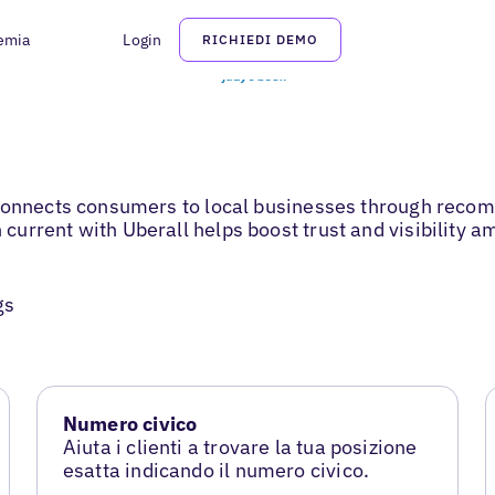
emia
Login
RICHIEDI DEMO
t connects consumers to local businesses through rec
rrent with Uberall helps boost trust and visibility amo
gs
Numero civico
Aiuta i clienti a trovare la tua posizione
esatta indicando il numero civico.