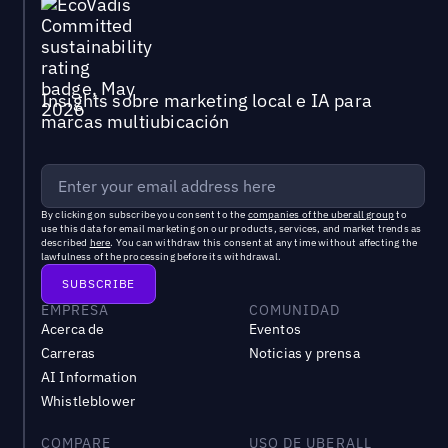
Insights sobre marketing local e IA para
marcas multiubicación
By clicking on subscribe you consent to the
companies of the uberall group
to
use this data for email marketing on our products, services, and market trends as
described
here
. You can withdraw this consent at any time without affecting the
lawfulness of the processing before its withdrawal.
EMPRESA
COMUNIDAD
Acerca de
Eventos
Carreras
Noticias y prensa
AI Information
Whistleblower
COMPARE
USO DE UBERALL