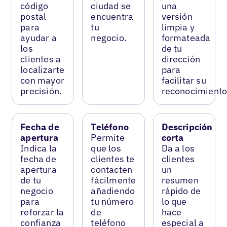
código
ciudad se
una
postal
encuentra
versión
para
tu
limpia y
ayudar a
negocio.
formateada
los
de tu
clientes a
dirección
localizarte
para
con mayor
facilitar su
precisión.
reconocimiento
Fecha de
Teléfono
Descripción
apertura
Permite
corta
Indica la
que los
Da a los
fecha de
clientes te
clientes
apertura
contacten
un
de tu
fácilmente
resumen
negocio
añadiendo
rápido de
para
tu número
lo que
reforzar la
de
hace
confianza
teléfono
especial a