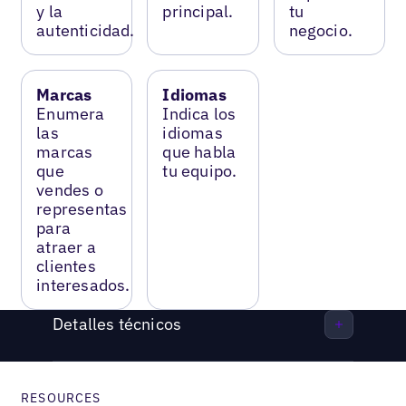
y la
principal.
tu
autenticidad.
negocio.
Marcas
Idiomas
Enumera
Indica los
las
idiomas
marcas
que habla
que
tu equipo.
vendes o
representas
para
atraer a
clientes
interesados.
Detalles técnicos
RESOURCES