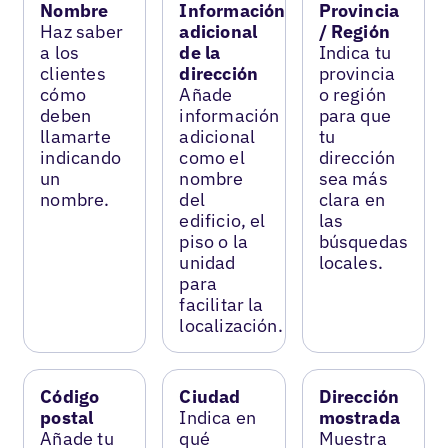
Nombre
Información
Provincia
Haz saber
adicional
/ Región
a los
de la
Indica tu
clientes
dirección
provincia
cómo
Añade
o región
deben
información
para que
llamarte
adicional
tu
indicando
como el
dirección
un
nombre
sea más
nombre.
del
clara en
edificio, el
las
piso o la
búsquedas
unidad
locales.
para
facilitar la
localización.
Código
Ciudad
Dirección
postal
Indica en
mostrada
Añade tu
qué
Muestra