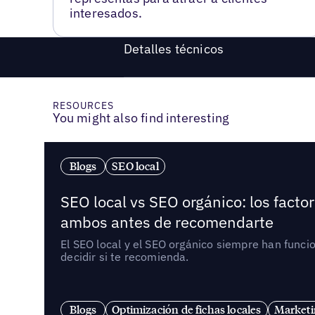
interesados.
Detalles técnicos
RESOURCES
You might also find interesting
Blogs
SEO local
SEO local vs SEO orgánico: los fact
ambos antes de recomendarte
El SEO local y el SEO orgánico siempre han func
decidir si te recomienda.
Blogs
Optimización de fichas locales
Marketi