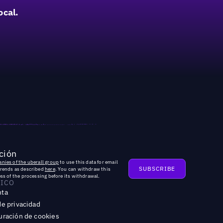
ocal.
ción
nies of the uberall group
to use this data for email
trends as described
here
. You can withdraw this
ss of the processing before its withdrawal.
DICO
nta
de privacidad
uración de cookies