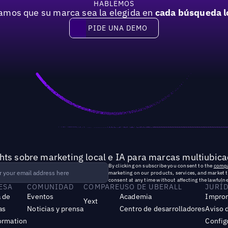
HABLEMOS
mos que su marca sea la elegida en
cada búsqueda l
PIDE UNA DEMO
Pide una demo
hts sobre marketing local e IA para marcas multiubica
By clicking on subscribe you consent to the
compa
marketing on our products, services, and market 
consent at any time without affecting the lawfulne
ESA
COMUNIDAD
COMPARE
USO DE UBERALL
JURÍ
 de
Eventos
Academia
Impro
Yext
as
Noticias y prensa
Centro de desarrolladores
Aviso 
ormation
Config