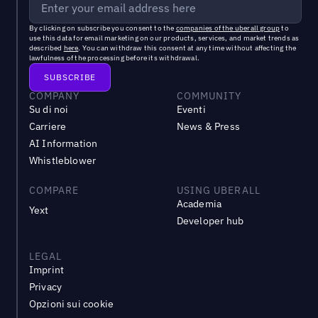
By clicking on subscribe you consent to the
companies of the uberall group
to
use this data for email marketing on our products, services, and market trends as
described
here
. You can withdraw this consent at any time without affecting the
lawfulness of the processing before its withdrawal.
COMPANY
COMMUNITY
Su di noi
Eventi
Carriere
News & Press
AI Information
Whistleblower
COMPARE
USING UBERALL
Academia
Yext
Developer hub
LEGAL
Imprint
Privacy
Opzioni sui cookie