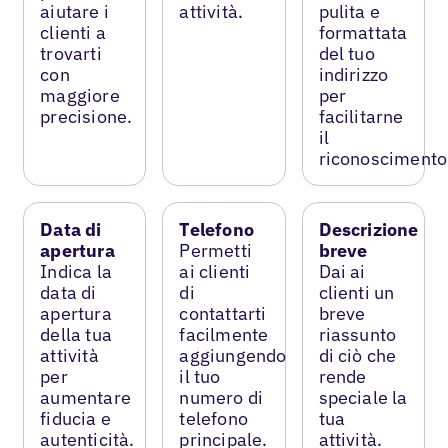
aiutare i
attività.
pulita e
clienti a
formattata
trovarti
del tuo
con
indirizzo
maggiore
per
precisione.
facilitarne
il
riconoscimento
Data di
Telefono
Descrizione
apertura
Permetti
breve
Indica la
ai clienti
Dai ai
data di
di
clienti un
apertura
contattarti
breve
della tua
facilmente
riassunto
attività
aggiungendo
di ciò che
per
il tuo
rende
aumentare
numero di
speciale la
fiducia e
telefono
tua
autenticità.
principale.
attività.