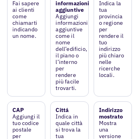
Fai sapere
informazioni
Indica la
ai clienti
aggiuntive
tua
come
Aggiungi
provincia
chiamarti
informazioni
o regione
indicando
aggiuntive
per
un nome.
come il
rendere il
nome
tuo
dell’edificio,
indirizzo
il piano o
più chiaro
l’interno
nelle
per
ricerche
rendere
locali.
più facile
trovarti.
CAP
Cittá
Indirizzo
Aggiungi il
Indica in
mostrato
tuo codice
quale città
Mostra
postale
si trova la
una
per
tua
versione