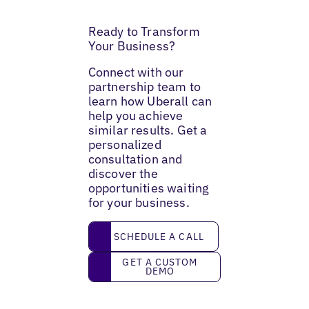
Ready to Transform
Your Business?
Connect with our
partnership team to
learn how Uberall can
help you achieve
similar results. Get a
personalized
consultation and
discover the
opportunities waiting
for your business.
Schedule a call
SCHEDULE A CALL
Get a custom demo
GET A CUSTOM
DEMO