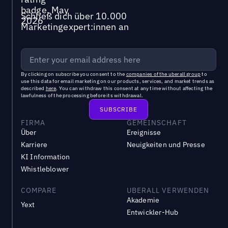
Schließ dich über 10.000
Marketingexpert:innen an
By clicking on subscribe you consent to the
companies of the uberall group
to
use this data for email marketing on our products, services, and market trends as
described
here
. You can withdraw this consent at any time without affecting the
lawfulness of the processing before its withdrawal.
FIRMA
GEMEINSCHAFT
Über
Ereignisse
Karriere
Neuigkeiten und Presse
KI Information
Whistleblower
COMPARE
UBERALL VERWENDEN
Akademie
Yext
Entwickler-Hub