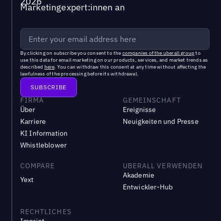
Marketingexpert:innen an
By clicking on subscribe you consent to the
companies of the uberall group
to
use this data for email marketing on our products, services, and market trends as
described
here
. You can withdraw this consent at any time without affecting the
lawfulness of the processing before its withdrawal.
FIRMA
GEMEINSCHAFT
Über
Ereignisse
Karriere
Neuigkeiten und Presse
KI Information
Whistleblower
COMPARE
UBERALL VERWENDEN
Akademie
Yext
Entwickler-Hub
RECHTLICHES
Imprint