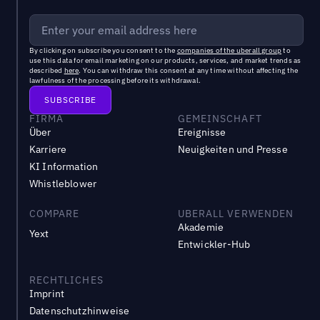
By clicking on subscribe you consent to the
companies of the uberall group
to
use this data for email marketing on our products, services, and market trends as
described
here
. You can withdraw this consent at any time without affecting the
lawfulness of the processing before its withdrawal.
FIRMA
GEMEINSCHAFT
Über
Ereignisse
Karriere
Neuigkeiten und Presse
KI Information
Whistleblower
COMPARE
UBERALL VERWENDEN
Akademie
Yext
Entwickler-Hub
RECHTLICHES
Imprint
Datenschutzhinweise