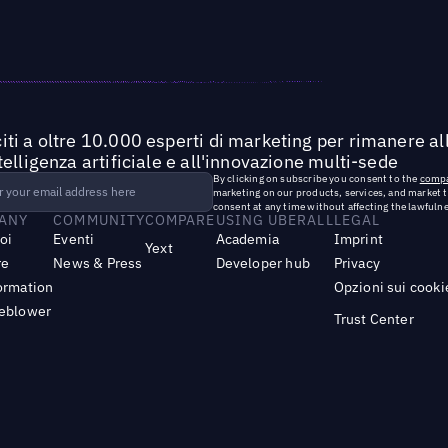
iti a oltre 10.000 esperti di marketing per rimanere all
ntelligenza artificiale e all'innovazione multi-sede
By clicking on subscribe you consent to the
compa
marketing on our products, services, and market 
consent at any time without affecting the lawfulne
ANY
COMMUNITY
COMPARE
USING UBERALL
LEGAL
noi
Eventi
Academia
Imprint
Yext
re
News & Press
Developer hub
Privacy
ormation
Opzioni sui cooki
leblower
Trust Center