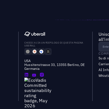
Unisc
all'i
CHIEDI A L'IA UN RIEPILOGO DI QUESTA PAGINA
UBERALL
COMP
Su di 
USA
Carrie
Hussitenstrasse 33, 13355 Berlino, DE
Germania
AI Inf
Whist