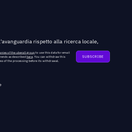
'avanguardia rispetto alla ricerca locale,
nies of the uberall group
to use this data for email
trends as described
here
. You can withdraw this
ss of the processing before its withdrawal.
e