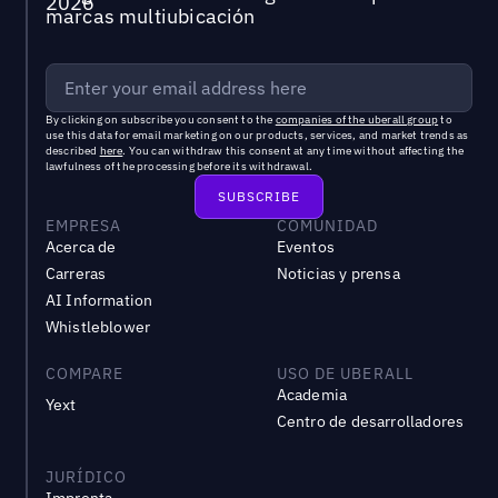
marcas multiubicación
By clicking on subscribe you consent to the
companies of the uberall group
to
use this data for email marketing on our products, services, and market trends as
described
here
. You can withdraw this consent at any time without affecting the
lawfulness of the processing before its withdrawal.
EMPRESA
COMUNIDAD
Acerca de
Eventos
Carreras
Noticias y prensa
AI Information
Whistleblower
COMPARE
USO DE UBERALL
Academia
Yext
Centro de desarrolladores
JURÍDICO
Impronta