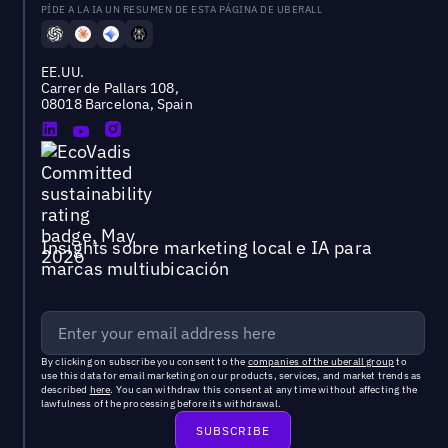
PÍDE A LA IA UN RESUMEN DE ESTA PÁGINA DE UBERALL
EE.UU.
Carrer de Pallars 108,
08018 Barcelona, Spain
Insights sobre marketing local e IA para
marcas multiubicación
By clicking on subscribe you consent to the
companies of the uberall group
to
use this data for email marketing on our products, services, and market trends as
described
here
. You can withdraw this consent at any time without affecting the
lawfulness of the processing before its withdrawal.