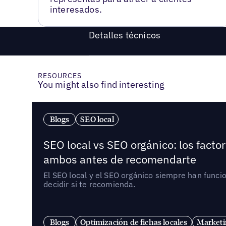
interesados.
Detalles técnicos
RESOURCES
You might also find interesting
Blogs
SEO local
SEO local vs SEO orgánico: los fact
ambos antes de recomendarte
El SEO local y el SEO orgánico siempre han func
decidir si te recomienda.
Blogs
Optimización de fichas locales
Marketi