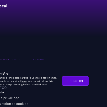
ocal.
ción
nies of the uberall group
to use this data for email
trends as described
here
. You can withdraw this
ss of the processing before its withdrawal.
DICO
nta
de privacidad
uración de cookies