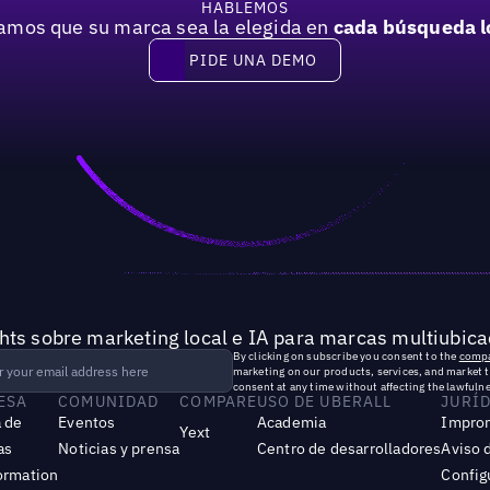
HABLEMOS
mos que su marca sea la elegida en
cada búsqueda l
PIDE UNA DEMO
Pide una demo
hts sobre marketing local e IA para marcas multiubica
By clicking on subscribe you consent to the
compa
marketing on our products, services, and market 
consent at any time without affecting the lawfulne
ESA
COMUNIDAD
COMPARE
USO DE UBERALL
JURÍ
 de
Eventos
Academia
Impro
Yext
as
Noticias y prensa
Centro de desarrolladores
Aviso 
ormation
Config