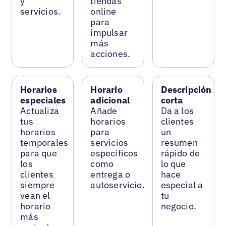
y
tiendas
servicios.
online
para
impulsar
más
acciones.
Horarios
Horario
Descripción
especiales
adicional
corta
Actualiza
Añade
Da a los
tus
horarios
clientes
horarios
para
un
temporales
servicios
resumen
para que
específicos
rápido de
los
como
lo que
clientes
entrega o
hace
siempre
autoservicio.
especial a
vean el
tu
horario
negocio.
más