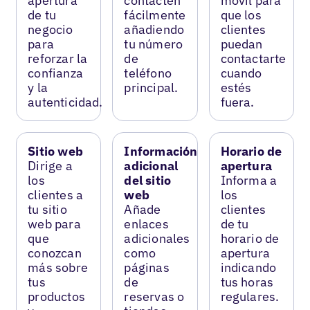
apertura
contacten
móvil para
de tu
fácilmente
que los
negocio
añadiendo
clientes
para
tu número
puedan
reforzar la
de
contactarte
confianza
teléfono
cuando
y la
principal.
estés
autenticidad.
fuera.
Sitio web
Información
Horario de
Dirige a
adicional
apertura
los
del sitio
Informa a
clientes a
web
los
tu sitio
Añade
clientes
web para
enlaces
de tu
que
adicionales
horario de
conozcan
como
apertura
más sobre
páginas
indicando
tus
de
tus horas
productos
reservas o
regulares.