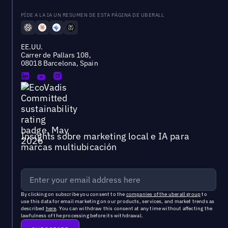
PÍDE A LA IA UN RESUMEN DE ESTA PÁGINA DE UBERALL
EE.UU.
Carrer de Pallars 108,
08018 Barcelona, Spain
Insights sobre marketing local e IA para
marcas multiubicación
By clicking on subscribe you consent to the
companies of the uberall group
to
use this data for email marketing on our products, services, and market trends as
described
here
. You can withdraw this consent at any time without affecting the
lawfulness of the processing before its withdrawal.