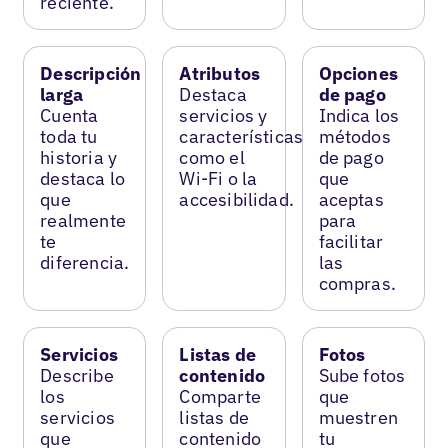
reciente.
Descripción
Atributos
Opciones
larga
Destaca
de pago
Cuenta
servicios y
Indica los
toda tu
características
métodos
historia y
como el
de pago
destaca lo
Wi-Fi o la
que
que
accesibilidad.
aceptas
realmente
para
te
facilitar
diferencia.
las
compras.
Servicios
Listas de
Fotos
Describe
contenido
Sube fotos
los
Comparte
que
servicios
listas de
muestren
que
contenido
tu