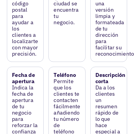
código
ciudad se
una
postal
encuentra
versión
para
tu
limpia y
ayudar a
negocio.
formateada
los
de tu
clientes a
dirección
localizarte
para
con mayor
facilitar su
precisión.
reconocimiento
Fecha de
Teléfono
Descripción
apertura
Permite
corta
Indica la
que los
Da a los
fecha de
clientes te
clientes
apertura
contacten
un
de tu
fácilmente
resumen
negocio
añadiendo
rápido de
para
tu número
lo que
reforzar la
de
hace
confianza
teléfono
especial a