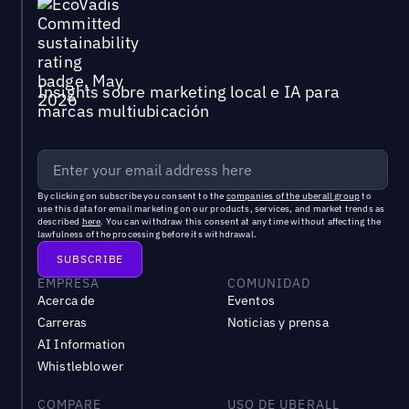
Insights sobre marketing local e IA para
marcas multiubicación
By clicking on subscribe you consent to the
companies of the uberall group
to
use this data for email marketing on our products, services, and market trends as
described
here
. You can withdraw this consent at any time without affecting the
lawfulness of the processing before its withdrawal.
EMPRESA
COMUNIDAD
Acerca de
Eventos
Carreras
Noticias y prensa
AI Information
Whistleblower
COMPARE
USO DE UBERALL