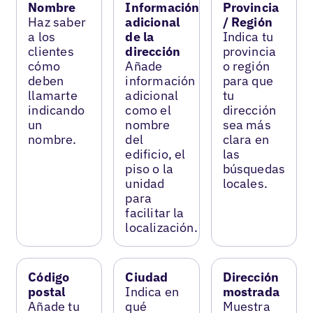
Nombre
Información
Provincia
Haz saber
adicional
/ Región
a los
de la
Indica tu
clientes
dirección
provincia
cómo
Añade
o región
deben
información
para que
llamarte
adicional
tu
indicando
como el
dirección
un
nombre
sea más
nombre.
del
clara en
edificio, el
las
piso o la
búsquedas
unidad
locales.
para
facilitar la
localización.
Código
Ciudad
Dirección
postal
Indica en
mostrada
Añade tu
qué
Muestra