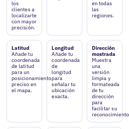
los
en todas
clientes a
las
localizarte
regiones.
con mayor
precisión.
Latitud
Longitud
Dirección
Añade tu
Añade tu
mostrada
coordenada
coordenada
Muestra
de latitud
de
una
para un
longitud
versión
posicionamiento
para
limpia y
preciso en
señalar tu
formateada
el mapa.
ubicación
de tu
exacta.
dirección
para
facilitar su
reconocimiento