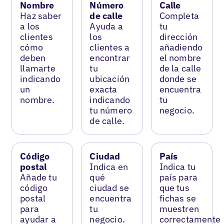
Nombre
Número
Calle
Haz saber
de calle
Completa
a los
Ayuda a
tu
clientes
los
dirección
cómo
clientes a
añadiendo
deben
encontrar
el nombre
llamarte
tu
de la calle
indicando
ubicación
donde se
un
exacta
encuentra
nombre.
indicando
tu
tu número
negocio.
de calle.
Código
Ciudad
País
postal
Indica en
Indica tu
Añade tu
qué
país para
código
ciudad se
que tus
postal
encuentra
fichas se
para
tu
muestren
ayudar a
negocio.
correctamente