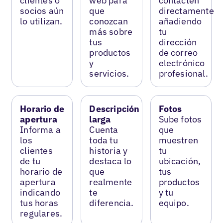
clientes o
web para
contacten
socios aún
que
directamente
lo utilizan.
conozcan
añadiendo
más sobre
tu
tus
dirección
productos
de correo
y
electrónico
servicios.
profesional.
Horario de
Descripción
Fotos
apertura
larga
Sube fotos
Informa a
Cuenta
que
los
toda tu
muestren
clientes
historia y
tu
de tu
destaca lo
ubicación,
horario de
que
tus
apertura
realmente
productos
indicando
te
y tu
tus horas
diferencia.
equipo.
regulares.