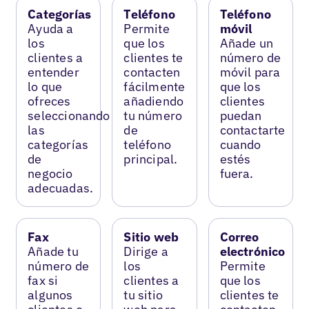
Categorías
Teléfono
Teléfono
Ayuda a
Permite
móvil
los
que los
Añade un
clientes a
clientes te
número de
entender
contacten
móvil para
lo que
fácilmente
que los
ofreces
añadiendo
clientes
seleccionando
tu número
puedan
las
de
contactarte
categorías
teléfono
cuando
de
principal.
estés
negocio
fuera.
adecuadas.
Fax
Sitio web
Correo
Añade tu
Dirige a
electrónico
número de
los
Permite
fax si
clientes a
que los
algunos
tu sitio
clientes te