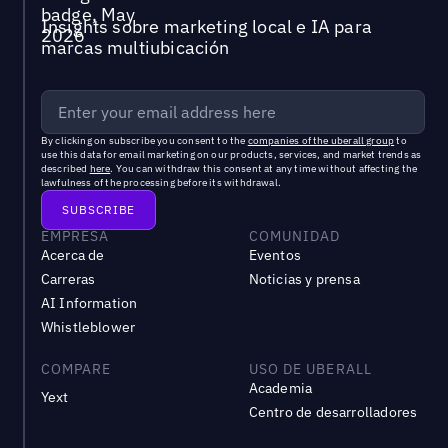
Insights sobre marketing local e IA para
marcas multiubicación
By clicking on subscribe you consent to the
companies of the uberall group
to
use this data for email marketing on our products, services, and market trends as
described
here
. You can withdraw this consent at any time without affecting the
lawfulness of the processing before its withdrawal.
EMPRESA
COMUNIDAD
Acerca de
Eventos
Carreras
Noticias y prensa
AI Information
Whistleblower
COMPARE
USO DE UBERALL
Academia
Yext
Centro de desarrolladores