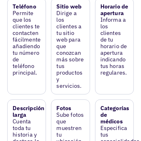
Teléfono
Sitio web
Horario de
Permite
Dirige a
apertura
que los
los
Informa a
clientes te
clientes a
los
contacten
tu sitio
clientes
fácilmente
web para
de tu
añadiendo
que
horario de
tu número
conozcan
apertura
de
más sobre
indicando
teléfono
tus
tus horas
principal.
productos
regulares.
y
servicios.
Descripción
Fotos
Categorías
larga
Sube fotos
de
Cuenta
que
médicos
toda tu
muestren
Especifica
historia y
tu
tus