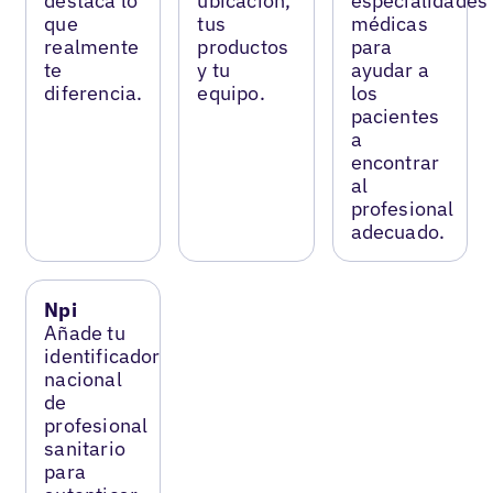
destaca lo
ubicación,
especialidades
que
tus
médicas
realmente
productos
para
te
y tu
ayudar a
diferencia.
equipo.
los
pacientes
a
encontrar
al
profesional
adecuado.
Npi
Añade tu
identificador
nacional
de
profesional
sanitario
para