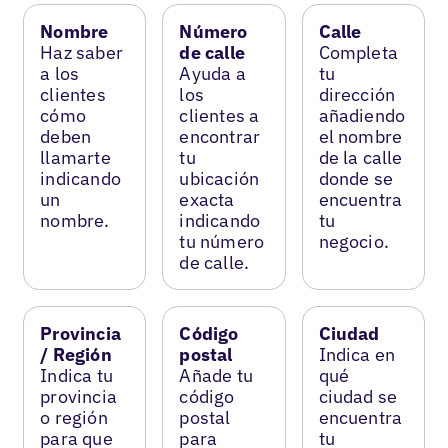
Nombre
Número
Calle
Haz saber
de calle
Completa
a los
Ayuda a
tu
clientes
los
dirección
cómo
clientes a
añadiendo
deben
encontrar
el nombre
llamarte
tu
de la calle
indicando
ubicación
donde se
un
exacta
encuentra
nombre.
indicando
tu
tu número
negocio.
de calle.
Provincia
Código
Ciudad
/ Región
postal
Indica en
Indica tu
Añade tu
qué
provincia
código
ciudad se
o región
postal
encuentra
para que
para
tu