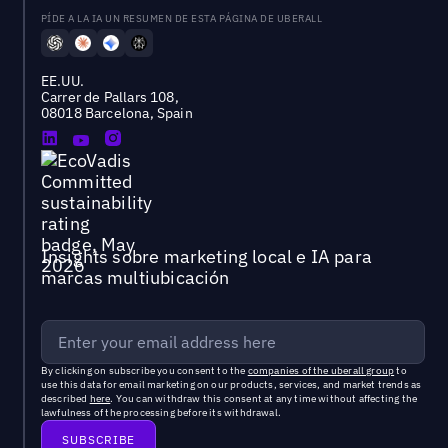
PÍDE A LA IA UN RESUMEN DE ESTA PÁGINA DE UBERALL
EE.UU.
Carrer de Pallars 108,
08018 Barcelona, Spain
Insights sobre marketing local e IA para
marcas multiubicación
By clicking on subscribe you consent to the
companies of the uberall group
to
use this data for email marketing on our products, services, and market trends as
described
here
. You can withdraw this consent at any time without affecting the
lawfulness of the processing before its withdrawal.