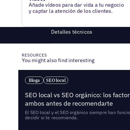
Añade vídeos para dar vida a tu negocio
y captar la atención de los clientes.
Detalles técnicos
RESOURCES
You might also find interesting
Blogs
SEO local
SEO local vs SEO orgánico: los fact
ambos antes de recomendarte
El SEO local y el SEO orgánico siempre han func
decidir si te recomienda.