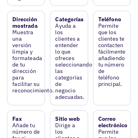
Dirección
Categorías
Teléfono
mostrada
Ayuda a
Permite
Muestra
los
que los
una
clientes a
clientes te
versión
entender
contacten
limpia y
lo que
fácilmente
formateada
ofreces
añadiendo
de tu
seleccionando
tu número
dirección
las
de
para
categorías
teléfono
facilitar su
de
principal.
reconocimiento.
negocio
adecuadas.
Fax
Sitio web
Correo
Añade tu
Dirige a
electrónico
número de
los
Permite