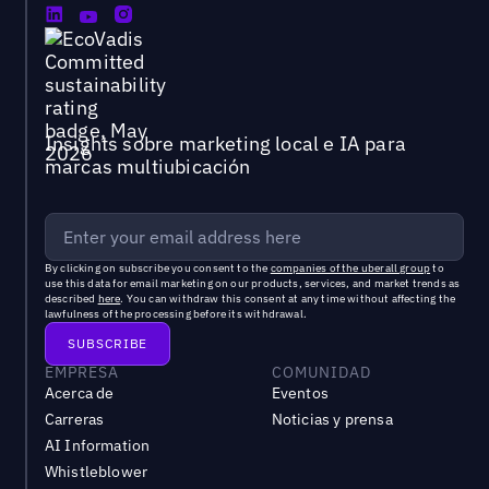
Insights sobre marketing local e IA para
marcas multiubicación
By clicking on subscribe you consent to the
companies of the uberall group
to
use this data for email marketing on our products, services, and market trends as
described
here
. You can withdraw this consent at any time without affecting the
lawfulness of the processing before its withdrawal.
EMPRESA
COMUNIDAD
Acerca de
Eventos
Carreras
Noticias y prensa
AI Information
Whistleblower