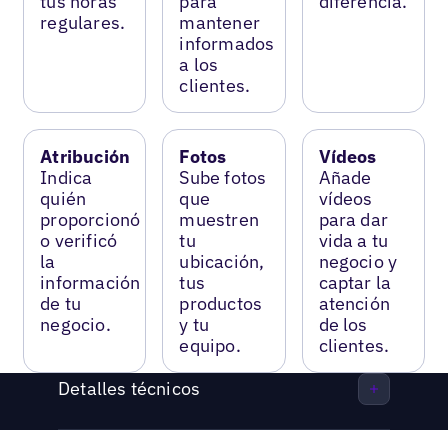
tus horas
para
diferencia.
regulares.
mantener
informados
a los
clientes.
Atribución
Fotos
Vídeos
Indica
Sube fotos
Añade
quién
que
vídeos
proporcionó
muestren
para dar
o verificó
tu
vida a tu
la
ubicación,
negocio y
información
tus
captar la
de tu
productos
atención
negocio.
y tu
de los
equipo.
clientes.
Detalles técnicos