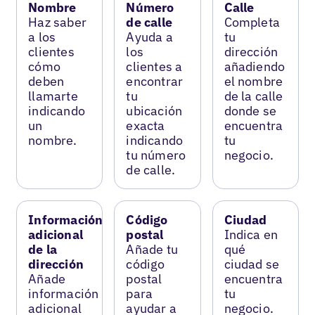
Nombre
Número
Calle
Haz saber
de calle
Completa
a los
Ayuda a
tu
clientes
los
dirección
cómo
clientes a
añadiendo
deben
encontrar
el nombre
llamarte
tu
de la calle
indicando
ubicación
donde se
un
exacta
encuentra
nombre.
indicando
tu
tu número
negocio.
de calle.
Información
Código
Ciudad
adicional
postal
Indica en
de la
Añade tu
qué
dirección
código
ciudad se
Añade
postal
encuentra
información
para
tu
adicional
ayudar a
negocio.