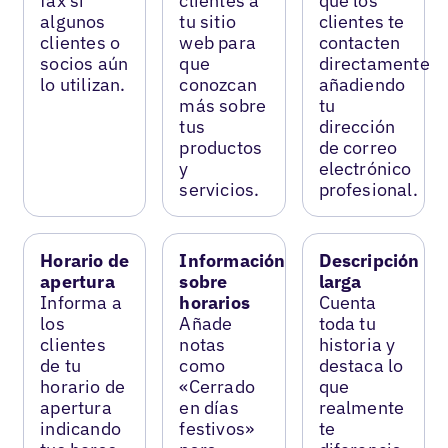
fax si
clientes a
que los
algunos
tu sitio
clientes te
clientes o
web para
contacten
socios aún
que
directamente
lo utilizan.
conozcan
añadiendo
más sobre
tu
tus
dirección
productos
de correo
y
electrónico
servicios.
profesional.
Horario de
Información
Descripción
apertura
sobre
larga
Informa a
horarios
Cuenta
los
Añade
toda tu
clientes
notas
historia y
de tu
como
destaca lo
horario de
«Cerrado
que
apertura
en días
realmente
indicando
festivos»
te