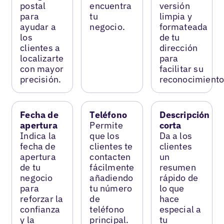
postal
encuentra
versión
para
tu
limpia y
ayudar a
negocio.
formateada
los
de tu
clientes a
dirección
localizarte
para
con mayor
facilitar su
precisión.
reconocimiento
Fecha de
Teléfono
Descripción
apertura
Permite
corta
Indica la
que los
Da a los
fecha de
clientes te
clientes
apertura
contacten
un
de tu
fácilmente
resumen
negocio
añadiendo
rápido de
para
tu número
lo que
reforzar la
de
hace
confianza
teléfono
especial a
y la
principal.
tu