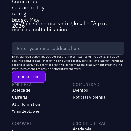
Insights sobre marketing local e IA para
marcas multiubicación
By clicking on subscribe you consent to the
companies of the uberall group
to
use this data for email marketing on our products, services, and market trends as
described
here
. You can withdraw this consent at any time without affecting the
lawfulness of the processing before its withdrawal.
EMPRESA
COMUNIDAD
Acerca de
Eventos
Carreras
Noticias y prensa
AI Information
Whistleblower
COMPARE
USO DE UBERALL
Academia