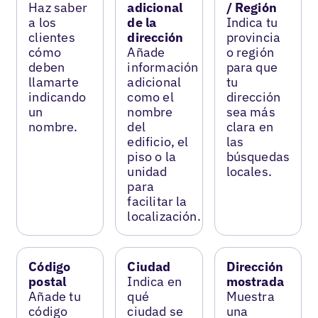
Haz saber
adicional
/ Región
a los
de la
Indica tu
clientes
dirección
provincia
cómo
Añade
o región
deben
información
para que
llamarte
adicional
tu
indicando
como el
dirección
un
nombre
sea más
nombre.
del
clara en
edificio, el
las
piso o la
búsquedas
unidad
locales.
para
facilitar la
localización.
Código
Ciudad
Dirección
postal
Indica en
mostrada
Añade tu
qué
Muestra
código
ciudad se
una