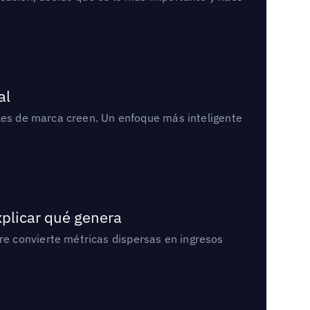
al
bles de marca creen. Un enfoque más inteligente
xplicar qué genera
e convierte métricas dispersas en ingresos