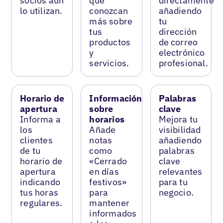
socios aún
que
directamente
lo utilizan.
conozcan
añadiendo
más sobre
tu
tus
dirección
productos
de correo
y
electrónico
servicios.
profesional.
Horario de
Información
Palabras
apertura
sobre
clave
Informa a
horarios
Mejora tu
los
Añade
visibilidad
clientes
notas
añadiendo
de tu
como
palabras
horario de
«Cerrado
clave
apertura
en días
relevantes
indicando
festivos»
para tu
tus horas
para
negocio.
regulares.
mantener
informados