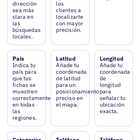
dirección
los
sea más
clientes a
clara en
localizarte
las
con mayor
búsquedas
precisión.
locales.
País
Latitud
Longitud
Indica tu
Añade tu
Añade tu
país para
coordenada
coordenada
que tus
de latitud
de
fichas se
para un
longitud
muestren
posicionamiento
para
correctamente
preciso en
señalar tu
en todas
el mapa.
ubicación
las
exacta.
regiones.
Categorías
Teléfono
Teléfono