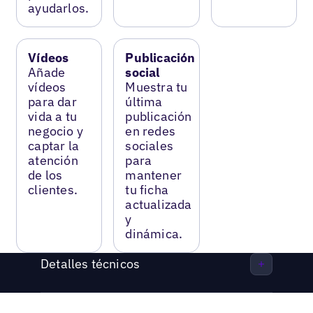
ayudarlos.
Vídeos
Publicación
Añade
social
vídeos
Muestra tu
para dar
última
vida a tu
publicación
negocio y
en redes
captar la
sociales
atención
para
de los
mantener
clientes.
tu ficha
actualizada
y
dinámica.
Detalles técnicos