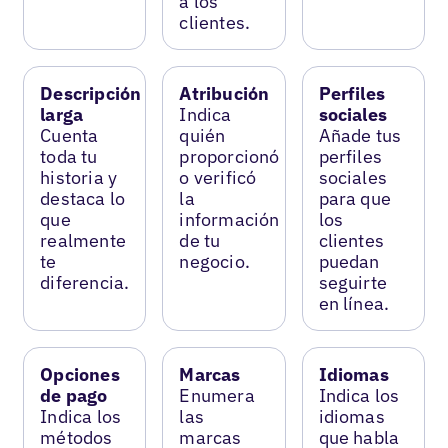
a los
clientes.
Descripción
Atribución
Perfiles
larga
Indica
sociales
Cuenta
quién
Añade tus
toda tu
proporcionó
perfiles
historia y
o verificó
sociales
destaca lo
la
para que
que
información
los
realmente
de tu
clientes
te
negocio.
puedan
diferencia.
seguirte
en línea.
Opciones
Marcas
Idiomas
de pago
Enumera
Indica los
Indica los
las
idiomas
métodos
marcas
que habla