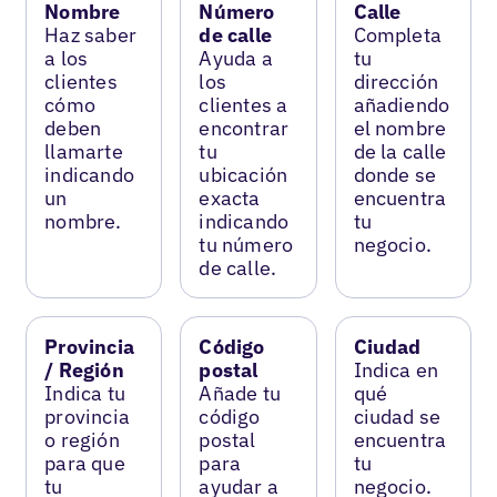
Nombre
Número
Calle
Haz saber
de calle
Completa
a los
Ayuda a
tu
clientes
los
dirección
cómo
clientes a
añadiendo
deben
encontrar
el nombre
llamarte
tu
de la calle
indicando
ubicación
donde se
un
exacta
encuentra
nombre.
indicando
tu
tu número
negocio.
de calle.
Provincia
Código
Ciudad
/ Región
postal
Indica en
Indica tu
Añade tu
qué
provincia
código
ciudad se
o región
postal
encuentra
para que
para
tu
tu
ayudar a
negocio.