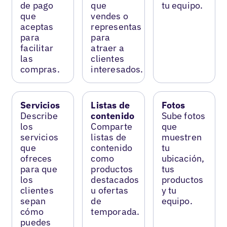
de pago
que
tu equipo.
que
vendes o
aceptas
representas
para
para
facilitar
atraer a
las
clientes
compras.
interesados.
Servicios
Listas de
Fotos
Describe
contenido
Sube fotos
los
Comparte
que
servicios
listas de
muestren
que
contenido
tu
ofreces
como
ubicación,
para que
productos
tus
los
destacados
productos
clientes
u ofertas
y tu
sepan
de
equipo.
cómo
temporada.
puedes