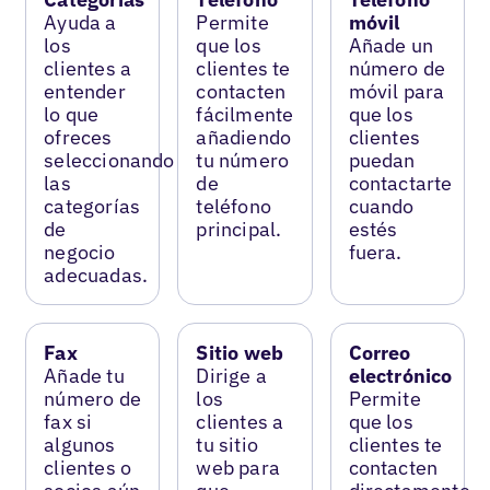
Ayuda a
Permite
móvil
los
que los
Añade un
clientes a
clientes te
número de
entender
contacten
móvil para
lo que
fácilmente
que los
ofreces
añadiendo
clientes
seleccionando
tu número
puedan
las
de
contactarte
categorías
teléfono
cuando
de
principal.
estés
negocio
fuera.
adecuadas.
Fax
Sitio web
Correo
Añade tu
Dirige a
electrónico
número de
los
Permite
fax si
clientes a
que los
algunos
tu sitio
clientes te
clientes o
web para
contacten