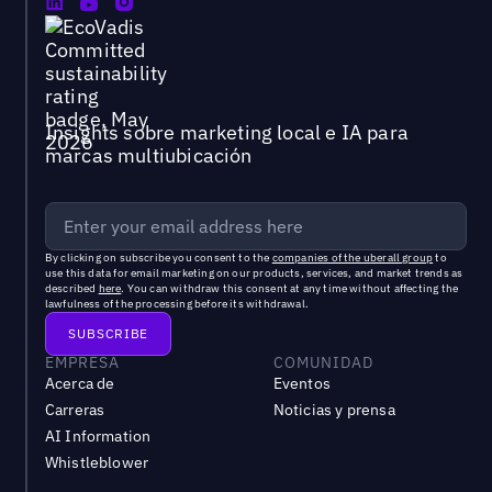
Insights sobre marketing local e IA para
marcas multiubicación
By clicking on subscribe you consent to the
companies of the uberall group
to
use this data for email marketing on our products, services, and market trends as
described
here
. You can withdraw this consent at any time without affecting the
lawfulness of the processing before its withdrawal.
EMPRESA
COMUNIDAD
Acerca de
Eventos
Carreras
Noticias y prensa
AI Information
Whistleblower