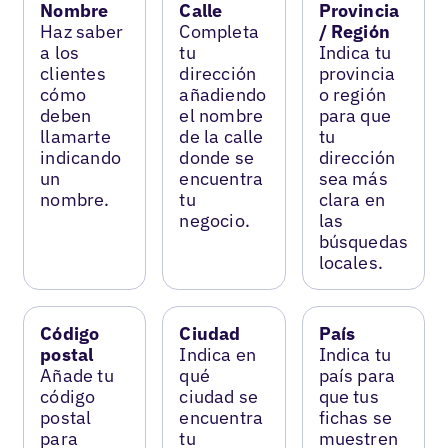
Nombre
Calle
Provincia
Haz saber
Completa
/ Región
a los
tu
Indica tu
clientes
dirección
provincia
cómo
añadiendo
o región
deben
el nombre
para que
llamarte
de la calle
tu
indicando
donde se
dirección
un
encuentra
sea más
nombre.
tu
clara en
negocio.
las
búsquedas
locales.
Código
Ciudad
País
postal
Indica en
Indica tu
Añade tu
qué
país para
código
ciudad se
que tus
postal
encuentra
fichas se
para
tu
muestren