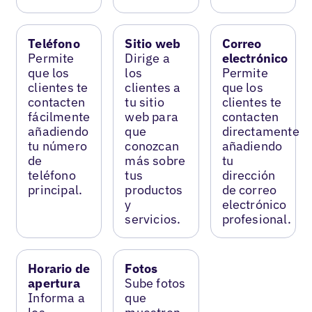
Teléfono
Sitio web
Correo
Permite
Dirige a
electrónico
que los
los
Permite
clientes te
clientes a
que los
contacten
tu sitio
clientes te
fácilmente
web para
contacten
añadiendo
que
directamente
tu número
conozcan
añadiendo
de
más sobre
tu
teléfono
tus
dirección
principal.
productos
de correo
y
electrónico
servicios.
profesional.
Horario de
Fotos
apertura
Sube fotos
Informa a
que