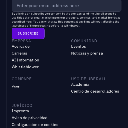
By clicking on subscribe you consent to the
companies of the uberall group
to
use this data for email marketing on our products, services, and market trends as
described
here
. You can withdraw this consent at any time without affecting the
lawfulness of the processing before its withdrawal.
EMPRESA
COMUNIDAD
Acerca de
Eventos
Carreras
Noticias y prensa
AI Information
Whistleblower
COMPARE
USO DE UBERALL
Academia
Yext
Centro de desarrolladores
JURÍDICO
Impronta
Aviso de privacidad
Configuración de cookies