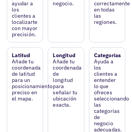
ayudar a
negocio.
correctamente
los
en todas
clientes a
las
localizarte
regiones.
con mayor
precisión.
Latitud
Longitud
Categorías
Añade tu
Añade tu
Ayuda a
coordenada
coordenada
los
de latitud
de
clientes a
para un
longitud
entender
posicionamiento
para
lo que
preciso en
señalar tu
ofreces
el mapa.
ubicación
seleccionando
exacta.
las
categorías
de
negocio
adecuadas.