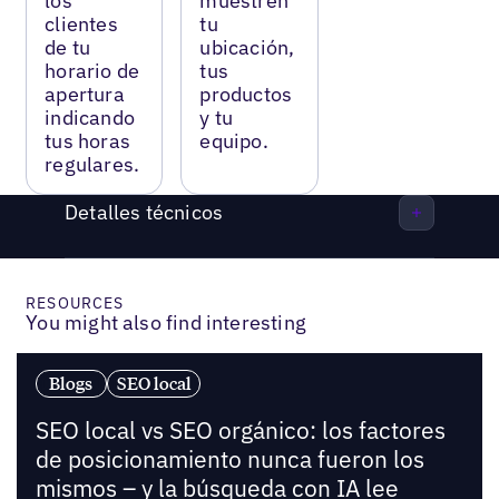
los
muestren
clientes
tu
de tu
ubicación,
horario de
tus
apertura
productos
indicando
y tu
tus horas
equipo.
regulares.
Detalles técnicos
RESOURCES
You might also find interesting
Blogs
SEO local
SEO local vs SEO orgánico: los factores
de posicionamiento nunca fueron los
mismos – y la búsqueda con IA lee