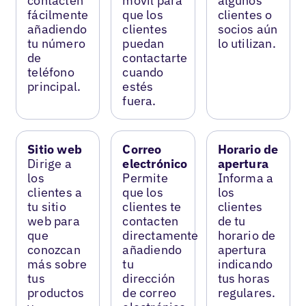
contacten
móvil para
algunos
fácilmente
que los
clientes o
añadiendo
clientes
socios aún
tu número
puedan
lo utilizan.
de
contactarte
teléfono
cuando
principal.
estés
fuera.
Sitio web
Correo
Horario de
Dirige a
electrónico
apertura
los
Permite
Informa a
clientes a
que los
los
tu sitio
clientes te
clientes
web para
contacten
de tu
que
directamente
horario de
conozcan
añadiendo
apertura
más sobre
tu
indicando
tus
dirección
tus horas
productos
de correo
regulares.