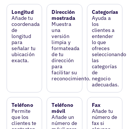
Longitud
Dirección
Categorías
Añade tu
mostrada
Ayuda a
coordenada
Muestra
los
de
una
clientes a
longitud
versión
entender
para
limpia y
lo que
señalar tu
formateada
ofreces
ubicación
de tu
seleccionando
exacta.
dirección
las
para
categorías
facilitar su
de
reconocimiento.
negocio
adecuadas.
Teléfono
Teléfono
Fax
Permite
móvil
Añade tu
que los
Añade un
número de
clientes te
número de
fax si