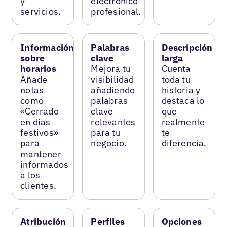
y
electrónico
servicios.
profesional.
Información
Palabras
Descripción
sobre
clave
larga
horarios
Mejora tu
Cuenta
Añade
visibilidad
toda tu
notas
añadiendo
historia y
como
palabras
destaca lo
«Cerrado
clave
que
en días
relevantes
realmente
festivos»
para tu
te
para
negocio.
diferencia.
mantener
informados
a los
clientes.
Atribución
Perfiles
Opciones