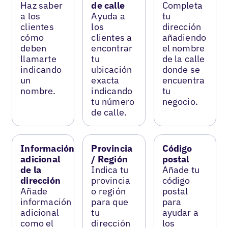
Haz saber
de calle
Completa
a los
Ayuda a
tu
clientes
los
dirección
cómo
clientes a
añadiendo
deben
encontrar
el nombre
llamarte
tu
de la calle
indicando
ubicación
donde se
un
exacta
encuentra
nombre.
indicando
tu
tu número
negocio.
de calle.
Información
Provincia
Código
adicional
/ Región
postal
de la
Indica tu
Añade tu
dirección
provincia
código
Añade
o región
postal
información
para que
para
adicional
tu
ayudar a
como el
dirección
los