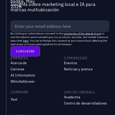
Insights sobre marketing local e IA para
marcas multiubicación
By clicking on subscribe you consent to the
companies of the uberall group
to
use this data for email marketing on our products, services, and market trends as
described
here
. You can withdraw this consent at any time without affecting the
lawfulness of the processing before its withdrawal.
EMPRESA
COMUNIDAD
Acerca de
Eventos
Carreras
Noticias y prensa
AI Information
Whistleblower
COMPARE
USO DE UBERALL
Academia
Yext
Centro de desarrolladores