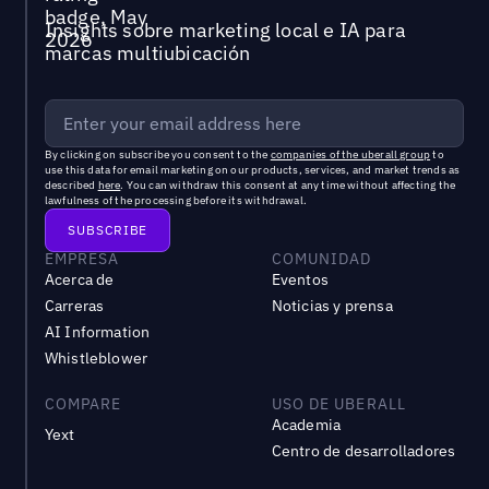
Insights sobre marketing local e IA para
marcas multiubicación
By clicking on subscribe you consent to the
companies of the uberall group
to
use this data for email marketing on our products, services, and market trends as
described
here
. You can withdraw this consent at any time without affecting the
lawfulness of the processing before its withdrawal.
EMPRESA
COMUNIDAD
Acerca de
Eventos
Carreras
Noticias y prensa
AI Information
Whistleblower
COMPARE
USO DE UBERALL
Academia
Yext
Centro de desarrolladores