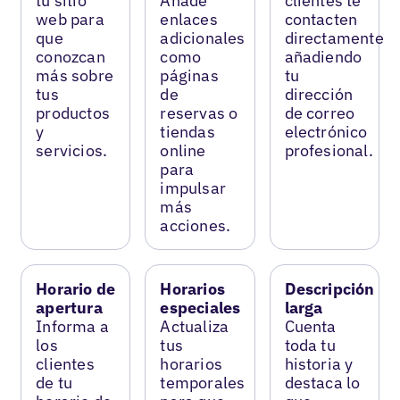
tu sitio
Añade
clientes te
web para
enlaces
contacten
que
adicionales
directamente
conozcan
como
añadiendo
más sobre
páginas
tu
tus
de
dirección
productos
reservas o
de correo
y
tiendas
electrónico
servicios.
online
profesional.
para
impulsar
más
acciones.
Horario de
Horarios
Descripción
apertura
especiales
larga
Informa a
Actualiza
Cuenta
los
tus
toda tu
clientes
horarios
historia y
de tu
temporales
destaca lo