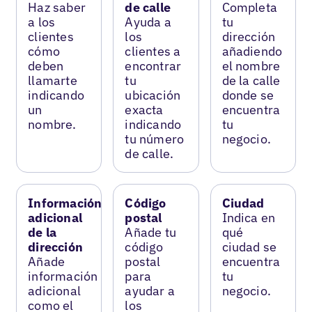
Haz saber
de calle
Completa
a los
Ayuda a
tu
clientes
los
dirección
cómo
clientes a
añadiendo
deben
encontrar
el nombre
llamarte
tu
de la calle
indicando
ubicación
donde se
un
exacta
encuentra
nombre.
indicando
tu
tu número
negocio.
de calle.
Información
Código
Ciudad
adicional
postal
Indica en
de la
Añade tu
qué
dirección
código
ciudad se
Añade
postal
encuentra
información
para
tu
adicional
ayudar a
negocio.
como el
los