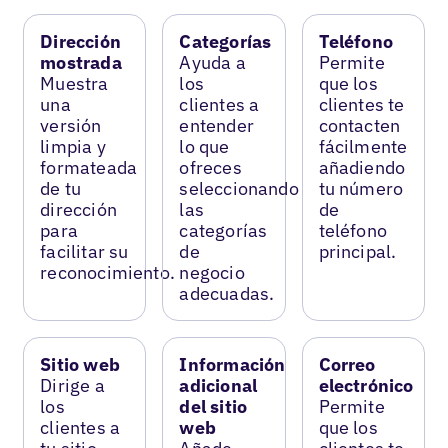
Dirección
Categorías
Teléfono
mostrada
Ayuda a
Permite
Muestra
los
que los
una
clientes a
clientes te
versión
entender
contacten
limpia y
lo que
fácilmente
formateada
ofreces
añadiendo
de tu
seleccionando
tu número
dirección
las
de
para
categorías
teléfono
facilitar su
de
principal.
reconocimiento.
negocio
adecuadas.
Sitio web
Información
Correo
Dirige a
adicional
electrónico
los
del sitio
Permite
clientes a
web
que los