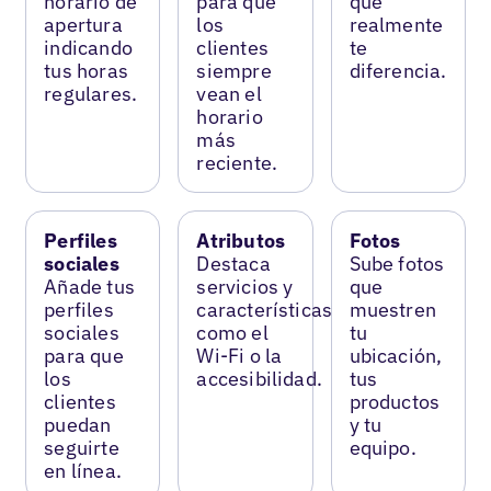
horario de
para que
que
apertura
los
realmente
indicando
clientes
te
tus horas
siempre
diferencia.
regulares.
vean el
horario
más
reciente.
Perfiles
Atributos
Fotos
sociales
Destaca
Sube fotos
Añade tus
servicios y
que
perfiles
características
muestren
sociales
como el
tu
para que
Wi-Fi o la
ubicación,
los
accesibilidad.
tus
clientes
productos
puedan
y tu
seguirte
equipo.
en línea.