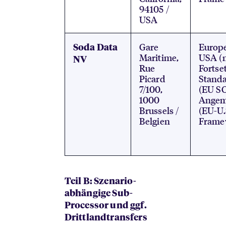
94105 /
USA
Gare
Europ
Soda Data
Maritime,
USA (
NV
Rue
Fortse
Picard
Standa
7/100,
(EU S
1000
Angem
Brussels /
(EU-U.
Belgien
Frame
Teil B: Szenario-
abhängige Sub-
Processor und ggf.
Drittlandtransfers