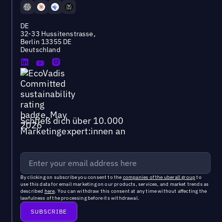
DE
32-33 Hussitenstrasse,
Berlin 13355 DE
Deutschland
Schließ dich über 10.000
Marketingexpert:innen an
By clicking on subscribe you consent to the
companies of the uberall group
to
use this data for email marketing on our products, services, and market trends as
described
here
. You can withdraw this consent at any time without affecting the
lawfulness of the processing before its withdrawal.