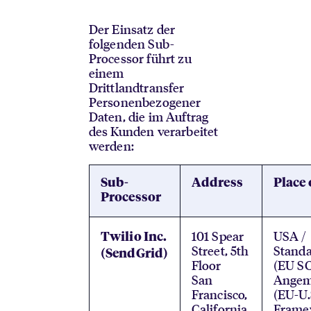
Der Einsatz der
folgenden Sub-
Processor führt zu
einem
Drittlandtransfer
Personenbezogener
Daten, die im Auftrag
des Kunden verarbeitet
werden:
Sub-
Address
Place 
Processor
101 Spear
USA /
Twilio Inc.
Street, 5th
Standa
(SendGrid)
Floor
(EU S
San
Angem
Francisco,
(EU-U.
California,
Frame