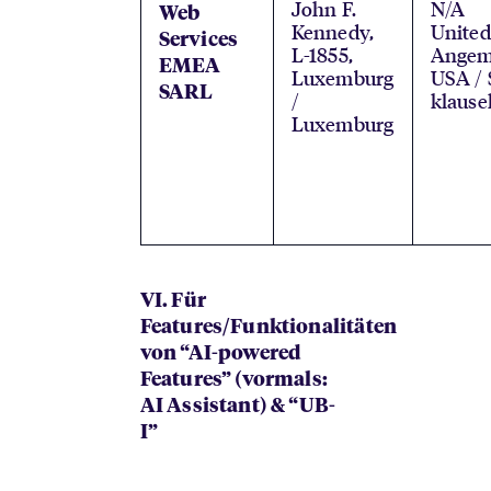
John F.
N/A
Web
Kennedy,
United
Services
L-1855,
Angem
EMEA
Luxemburg
USA / 
SARL
/
klause
Luxemburg
VI. Für
Features/Funktionalitäten
von “AI-powered
Features” (vormals:
AI Assistant) & “UB-
I”