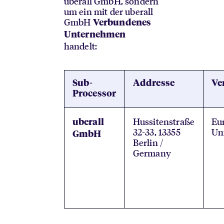
uberall GmbH, sondern
um ein mit der uberall
GmbH
Verbundenes
Unternehmen
handelt:
Sub-
Addresse
Ve
Processor
Hussitenstraße
Eu
uberall
32-33, 13355
Un
GmbH
Berlin /
Germany