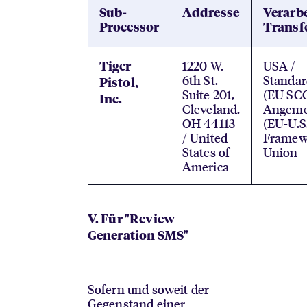
Sub-
Addresse
Verarbe
Processor
Transf
1220 W.
USA /
Tiger
6th St.
Standar
Pistol,
Suite 201,
(EU SCC
Inc.
Cleveland,
Angeme
OH 44113
(EU-U.S
/ United
Framewo
States of
Union
America
V. Für "Review
Generation SMS"
Sofern und soweit der
Gegenstand einer