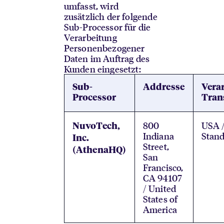
umfasst, wird
zusätzlich der folgende
Sub-Processor für die
Verarbeitung
Personenbezogener
Daten im Auftrag des
Kunden eingesetzt:
Sub-
Addresse
Verar
Processor
Tran
800
USA 
NuvoTech,
Indiana
Stand
Inc.
Street,
(AthenaHQ)
San
Francisco,
CA 94107
/ United
States of
America