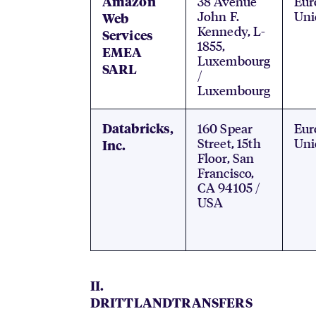
38 Avenue
Eur
Amazon
John F.
Uni
Web
Kennedy, L-
Services
1855,
EMEA
Luxembourg
SARL
/
Luxembourg
160 Spear
Eur
Databricks,
Street, 15th
Uni
Inc.
Floor, San
Francisco,
CA 94105 /
USA
II.
DRITTLANDTRANSFERS