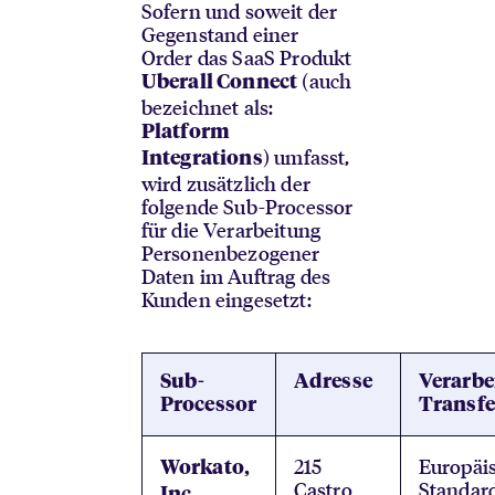
Sofern und soweit der
Gegenstand einer
Order das SaaS Produkt
(auch
Uberall Connect
bezeichnet als:
Platform
) umfasst,
Integrations
wird zusätzlich der
folgende Sub-Processor
für die Verarbeitung
Personenbezogener
Daten im Auftrag des
Kunden eingesetzt:
Sub-
Adresse
Verarbe
Processor
Transfe
215
Europäi
Workato,
Castro
Standard
Inc.