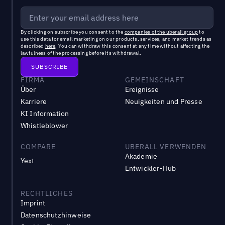
By clicking on subscribe you consent to the
companies of the uberall group
to
use this data for email marketing on our products, services, and market trends as
described
here
. You can withdraw this consent at any time without affecting the
lawfulness of the processing before its withdrawal.
FIRMA
GEMEINSCHAFT
Über
Ereignisse
Karriere
Neuigkeiten und Presse
KI Information
Whistleblower
COMPARE
UBERALL VERWENDEN
Akademie
Yext
Entwickler-Hub
RECHTLICHES
Imprint
Datenschutzhinweise