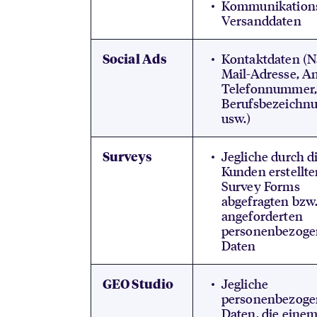
Kommunikations
Versanddaten
Kontaktdaten (N
Social Ads
Mail-Adresse, An
Telefonnummer
Berufsbezeichn
usw.)
Jegliche durch d
Surveys
Kunden erstellt
Survey Forms
abgefragten bzw
angeforderten
personenbezog
Daten
Jegliche
GEO Studio
personenbezog
Daten, die eine