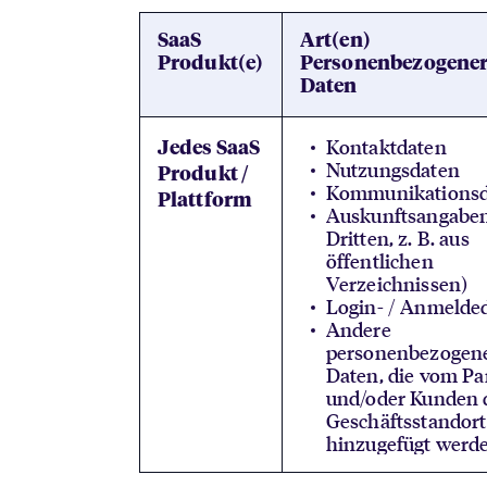
SaaS
Art(en)
Produkt(e)
Personenbezogene
Daten
Kontaktdaten
Jedes SaaS
Nutzungsdaten
Produkt /
Kommunikationsd
Plattform
Auskunftsangaben
Dritten, z. B. aus
öffentlichen
Verzeichnissen)
Login- / Anmelde
Andere
personenbezogen
Daten, die vom Pa
und/oder Kunden 
Geschäftsstandor
hinzugefügt werd