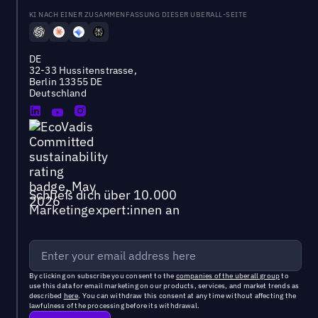
KI NACH EINER ZUSAMMENFASSUNG DIESER UBERALL-SEITE
DE
32-33 Hussitenstrasse,
Berlin 13355 DE
Deutschland
Schließ dich über 10.000
Marketingexpert:innen an
By clicking on subscribe you consent to the
companies of the uberall group
to
use this data for email marketing on our products, services, and market trends as
described
here
. You can withdraw this consent at any time without affecting the
lawfulness of the processing before its withdrawal.