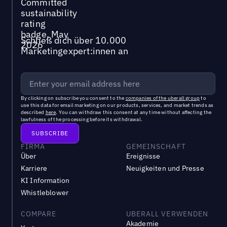
Schließ dich über 10.000
Marketingexpert:innen an
By clicking on subscribe you consent to the
companies of the uberall group
to
use this data for email marketing on our products, services, and market trends as
described
here
. You can withdraw this consent at any time without affecting the
lawfulness of the processing before its withdrawal.
FIRMA
GEMEINSCHAFT
Über
Ereignisse
Karriere
Neuigkeiten und Presse
KI Information
Whistleblower
COMPARE
UBERALL VERWENDEN
Akademie