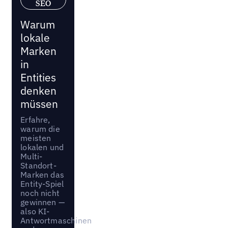
SEO
Warum
lokale
Marken
in
Entities
denken
müssen
Erfahre,
warum die
meisten
lokalen und
Multi-
Standort-
Marken das
Entity-Spiel
noch nicht
gewinnen —
also KI-
Antwortmaschinen