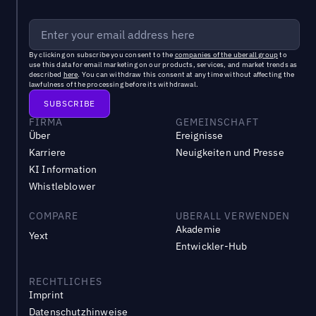
By clicking on subscribe you consent to the
companies of the uberall group
to
use this data for email marketing on our products, services, and market trends as
described
here
. You can withdraw this consent at any time without affecting the
lawfulness of the processing before its withdrawal.
FIRMA
GEMEINSCHAFT
Über
Ereignisse
Karriere
Neuigkeiten und Presse
KI Information
Whistleblower
COMPARE
UBERALL VERWENDEN
Akademie
Yext
Entwickler-Hub
RECHTLICHES
Imprint
Datenschutzhinweise