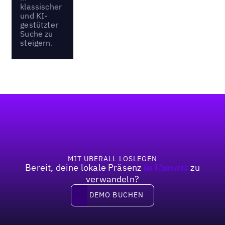
klassischer
und KI-
gestützter
Suche zu
steigern.
Fußzeile
MIT UBERALL LOSLEGEN
Bereit, deine lokale Präsenz
zu
in Umsatz
verwandeln?
DEMO BUCHEN
DEMO BUCHEN