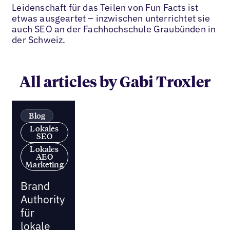
Leidenschaft für das Teilen von Fun Facts ist
etwas ausgeartet – inzwischen unterrichtet sie
auch SEO an der Fachhochschule Graubünden in
der Schweiz.
All articles by Gabi Troxler
Blog
Lokales
SEO
Lokales
AEO
Marketing
Brand
Authority
für
lokale