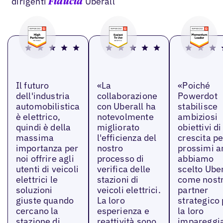
dirigenti
Uberall
Fiducia
Il futuro
«La
«Poiché
dell'industria
collaborazione
Powerdot
automobilistica
con Uberall ha
stabilisce
è elettrico,
notevolmente
ambiziosi
quindi è della
migliorato
obiettivi di
massima
l'efficienza del
crescita pe
importanza per
nostro
prossimi a
noi offrire agli
processo di
abbiamo
utenti di veicoli
verifica delle
scelto Uber
elettrici le
stazioni di
come nost
soluzioni
veicoli elettrici.
partner
giuste quando
La loro
strategico
cercano la
esperienza e
la loro
stazione di
reattività sono
impareggia