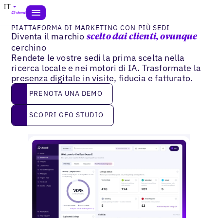
IT
PIATTAFORMA DI MARKETING CON PIÙ SEDI
Diventa il marchio
scelto dai clienti, ovunque
cerchino
Rendete le vostre sedi la prima scelta nella
ricerca locale e nei motori di IA. Trasformate la
presenza digitale in visite, fiducia e fatturato.
Prenota una demo
PRENOTA UNA DEMO
SCOPRI GEO STUDIO
SCOPRI GEO STUDIO
2
9
0
%