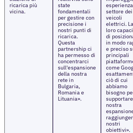
ricarica più
state
esperienza
vicina.
fondamentali
settore dei
per gestire con
veicoli
precisione i
elettrici. L
nostri punti di
loro capac
ricarica.
di posizion
Questa
in modo ra
partnership ci
e preciso s
ha permesso di
principali
concentrarci
piattaform
sull'espansione
come Goog
della nostra
esattamen
rete in
ciò di cui
Bulgaria,
abbiamo
Romania e
bisogno pe
Lituania».
supportare
nostra
espansion
raggiunger
nostri
obiettivi».