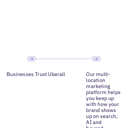
coerenti e
impatto sui
sper
immagini di
profitti
veder
grande
dell'azienda,
nume
qualità».
non chiamarla
conti
SEO».
cresc
Leggi di
più
Leggi di più
Leggi
Precedente
Prossimo
Businesses Trust Uberall
Our multi-
location
marketing
platform helps
you keep up
with how your
brand shows
up on search,
AI and