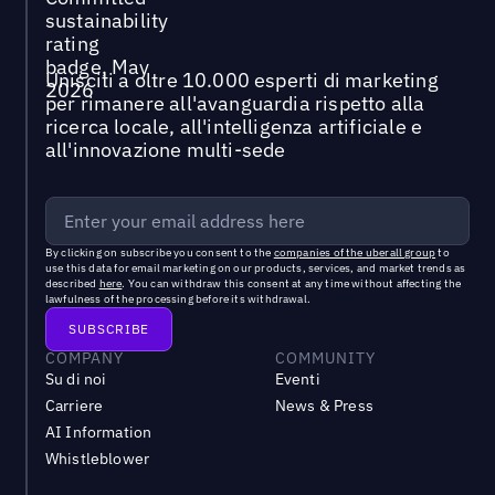
Unisciti a oltre 10.000 esperti di marketing
per rimanere all'avanguardia rispetto alla
ricerca locale, all'intelligenza artificiale e
all'innovazione multi-sede
By clicking on subscribe you consent to the
companies of the uberall group
to
use this data for email marketing on our products, services, and market trends as
described
here
. You can withdraw this consent at any time without affecting the
lawfulness of the processing before its withdrawal.
COMPANY
COMMUNITY
Su di noi
Eventi
Carriere
News & Press
AI Information
Whistleblower