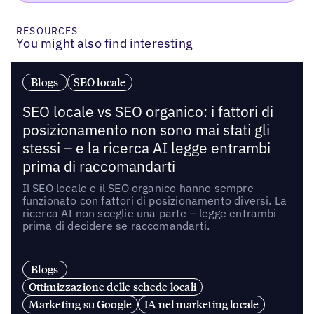
RESOURCES
You might also find interesting
Blogs
SEO locale
SEO locale vs SEO organico: i fattori di
posizionamento non sono mai stati gli
stessi – e la ricerca AI legge entrambi
prima di raccomandarti
Il SEO locale e il SEO organico hanno sempre
funzionato con fattori di posizionamento diversi. La
ricerca AI non sceglie una parte – legge entrambi
prima di decidere se raccomandarti.
Blogs
Ottimizzazione delle schede locali
Marketing su Google
IA nel marketing locale