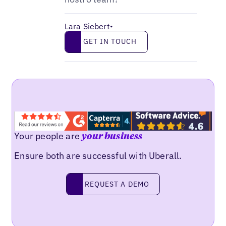
Lara Siebert
•
Get in touch
GET IN TOUCH
Your people are
your business
Ensure both are successful with Uberall.
Request a demo
REQUEST A DEMO